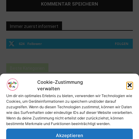
Immer zuerst informiert
624
Follower
FOLGEN
Beste Kategorien
Reise
397
Cookie-Zustimmung
verwalten
Bildung und Förderung
365
Um dir ein optimales Erlebnis zu bieten, verwenden wir Technologien wie
Schule
255
Cookies, um Geräteinformationen zu speichern und/oder darauf
zuzugreifen. Wenn du diesen Technologien zustimmst, können wir Daten
Rund um Deine Gesundheit
184
wie das Surfverhalten oder eindeutige IDs auf dieser Website verarbeiten.
Wenn du deine Zustimmung nicht erteilst oder zurückziehst, können
Kinderwunsch
152
bestimmte Merkmale und Funktionen beeinträchtigt werden.
Allgemein
145
Akzeptieren
Schwangerschaft
110