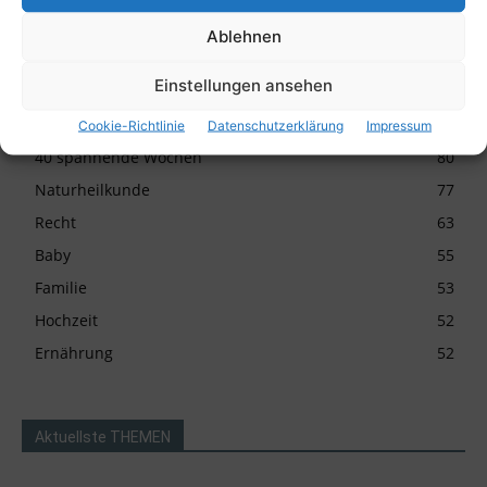
Kinder
99
Ablehnen
Stillen
91
Einstellungen ansehen
Logopädie
88
Geburt
84
Cookie-Richtlinie
Datenschutzerklärung
Impressum
40 spannende Wochen
80
Naturheilkunde
77
Recht
63
Baby
55
Familie
53
Hochzeit
52
Ernährung
52
Aktuellste THEMEN