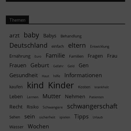
Themen
baby
arzt
Babys
Behandlung
Deutschland
eltern
einfach
Entwicklung
Familie
Frau
Fragen
Ernährung
Familien
Euro
Geburt
Frauen
Gen
Geld
Gefahr
Informationen
Gesundheit
hilfe
Haut
kind
Kinder
kaufen
Kosten
krankheit
Mutter
Nehmen
Leben
Lernen
Patienten
schwangerschaft
Recht
Risiko
Schwangere
Tipps
sein
Sehen
sicherheit
spielen
Urlaub
Wochen
Wasser