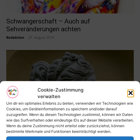
Schwangerschaft – Auch auf
Sehveränderungen achten
Redaktion
-
27. August 2019
Cookie-Zustimmung
verwalten
Um dir ein optimales Erlebnis zu bieten, verwenden wir Technologien wie
Cookies, um Geräteinformationen zu speichern und/oder darauf
zuzugreifen. Wenn du diesen Technologien zustimmst, können wir Daten
Nasenoperationen haben nicht nur
wie das Surfverhalten oder eindeutige IDs auf dieser Website verarbeiten.
Wenn du deine Zustimmung nicht erteilst oder zurückziehst, können
ästhetische Gründe
bestimmte Merkmale und Funktionen beeinträchtigt werden.
Fachredaktion Adeba
-
5. März 2019