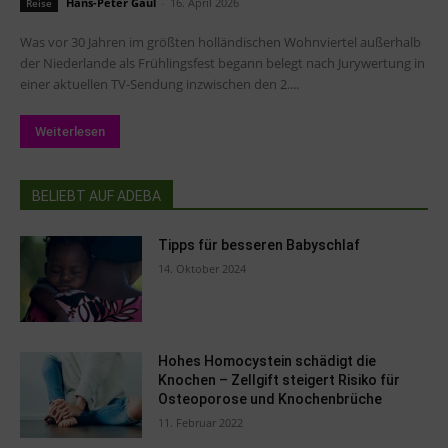
Hans-Peter Gaul
-
16. April 2026
Reise
Was vor 30 Jahren im größten holländischen Wohnviertel außerhalb
der Niederlande als Frühlingsfest begann belegt nach Jurywertung in
einer aktuellen TV-Sendung inzwischen den 2....
Weiterlesen
BELIEBT AUF ADEBA
Tipps für besseren Babyschlaf
14. Oktober 2024
Hohes Homocystein schädigt die
Knochen – Zellgift steigert Risiko für
Osteoporose und Knochenbrüche
11. Februar 2022