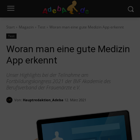
Start
Magazin
Test
Woran man eine gute Medizin App erkennt
Test
Woran man eine gute Medizin
App erkennt
Unser Highlights bei der Teilnahme am
Fortbildungskongress 2021 der BVF Akademie des
Berufsverband der Frauenärzte e.V.
Von:
Hauptredaktion_Adeba
12. März 2021