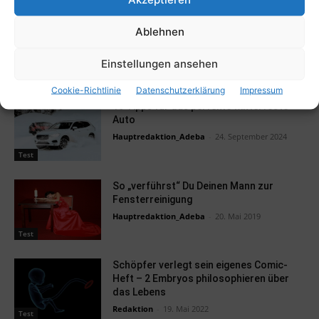
Hauptredaktion_Adeba
Ablehnen
Einstellungen ansehen
RELATED ARTICLES
Cookie-Richtlinie
Datenschutzerklärung
Impressum
10 Tipps für das perfekte winterfeste
Auto
Hauptredaktion_Adeba
-
24. September 2024
Test
So „verführst“ Du Deinen Mann zur
Fensterreinigung
Hauptredaktion_Adeba
-
20. Mai 2019
Test
Schöpfer verlegt sein eigenes Comic-
Heft – 2 Embryos philosophieren über
das Lebens
Redaktion
-
19. Mai 2022
Test