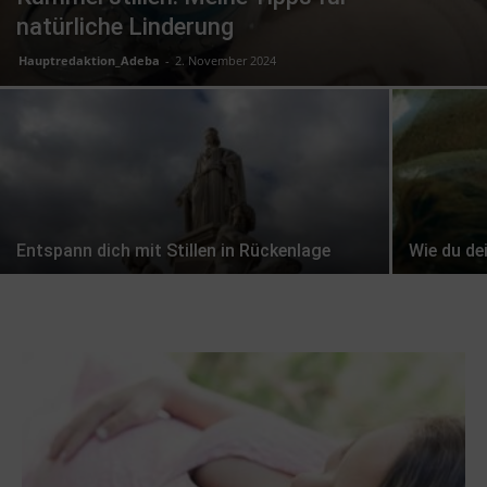
natürliche Linderung
Hauptredaktion_Adeba
-
2. November 2024
Entspann dich mit Stillen in Rückenlage
Wie du dei