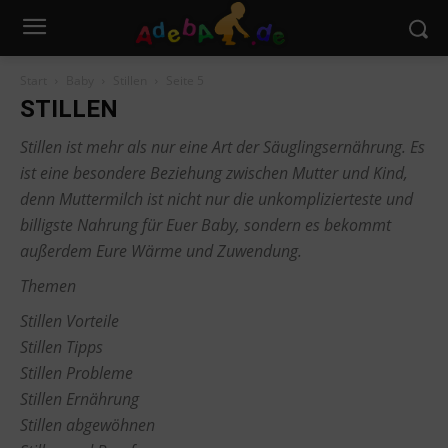
Start
Baby
Stillen
Seite 5
STILLEN
Stillen ist mehr als nur eine Art der Säuglingsernährung. Es
ist eine besondere Beziehung zwischen Mutter und Kind,
denn Muttermilch ist nicht nur die unkomplizierteste und
billigste Nahrung für Euer Baby, sondern es bekommt
außerdem Eure Wärme und Zuwendung.
Themen
Stillen Vorteile
Stillen Tipps
Stillen Probleme
Stillen Ernährung
Stillen abgewöhnen