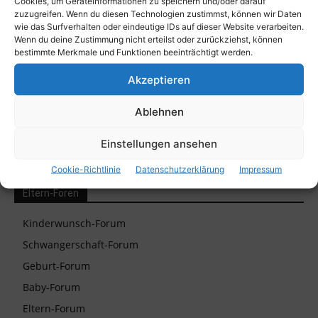
Cookies, um Geräteinformationen zu speichern und/oder darauf
Informationen
Gesundheit
hilfe
Haut
zuzugreifen. Wenn du diesen Technologien zustimmst, können wir Daten
kind
Kinder
wie das Surfverhalten oder eindeutige IDs auf dieser Website verarbeiten.
kaufen
Kosten
krankheit
Wenn du deine Zustimmung nicht erteilst oder zurückziehst, können
bestimmte Merkmale und Funktionen beeinträchtigt werden.
Mutter
Nehmen
Leben
Lernen
Patienten
schwangerschaft
Akzeptieren
Recht
Risiko
Schwangere
Tipps
sein
Sehen
sicherheit
Ablehnen
spielen
Urlaub
Wochen
Wasser
Einstellungen ansehen
Cookie-Richtlinie
Datenschutzerklärung
Impressum
Eltern-Foren
Kinderwunsch-Forum
Schwangerschaft-Forum
Geburt-Forum
Baby-Forum
Eltern-Forum