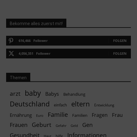
Bekomme alles zuerst mit!
616,466
Follower
FOLGEN
4,056,351
Follower
FOLGEN
Themen
baby
arzt
Babys
Behandlung
Deutschland
eltern
einfach
Entwicklung
Familie
Frau
Fragen
Ernährung
Familien
Euro
Geburt
Frauen
Gen
Geld
Gefahr
Informationen
Gesundheit
hilfe
Haut