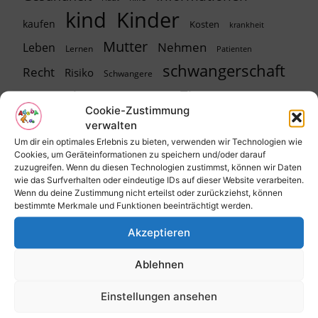
kind
Kinder
kaufen
Kosten
krankheit
Mutter
Nehmen
Leben
Lernen
Patienten
schwangerschaft
Recht
Risiko
Schwangere
Tipps
sein
Sehen
sicherheit
spielen
Urlaub
Cookie-Zustimmung
Wochen
Wasser
verwalten
Um dir ein optimales Erlebnis zu bieten, verwenden wir Technologien wie
Cookies, um Geräteinformationen zu speichern und/oder darauf
zuzugreifen. Wenn du diesen Technologien zustimmst, können wir Daten
wie das Surfverhalten oder eindeutige IDs auf dieser Website verarbeiten.
Eltern-Foren
Wenn du deine Zustimmung nicht erteilst oder zurückziehst, können
bestimmte Merkmale und Funktionen beeinträchtigt werden.
Kinderwunsch-Forum
Akzeptieren
Schwangerschaft-Forum
Geburt-Forum
Ablehnen
Baby-Forum
Einstellungen ansehen
Eltern-Forum