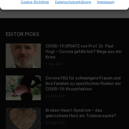
Cookie-Richtlinie
Datenschutzerklärung
Impressum
EDITOR PICKS
COVID-19 UPDATE von Prof. Dr. Paul
Vogt – Corona gefährlich? Wege aus der
Krise
5. Mai 2020
Corona FAQ für schwangere Frauen und
ihre Familien zu spezifischen Risiken der
COVID-19-Virusinfektion
21. April 2020
Broken-Heart-Syndrom – das
gebrochene Herz als Todesursache?
18. März 2021