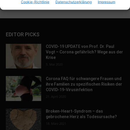
Cookie-Richtlinie
Datenschutzerklärung
Impressum
EDITOR PICKS
COVID-19 UPDATE von Prof. Dr. Paul
Vogt – Corona gefährlich? Wege aus der
Krise
5. Mai 2020
Corona FAQ für schwangere Frauen und
ihre Familien zu spezifischen Risiken der
COVID-19-Virusinfektion
21. April 2020
Broken-Heart-Syndrom – das
gebrochene Herz als Todesursache?
18. März 2021