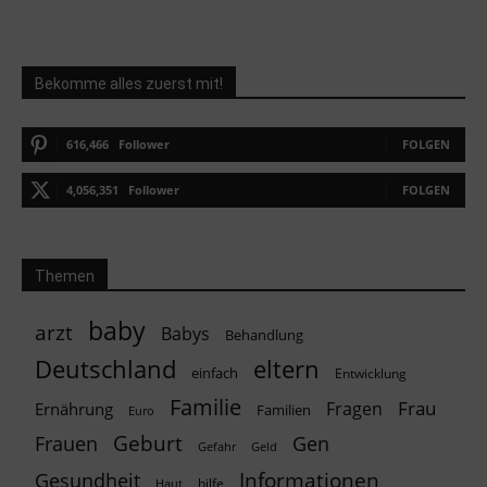
Bekomme alles zuerst mit!
616,466
Follower
FOLGEN
4,056,351
Follower
FOLGEN
Themen
baby
arzt
Babys
Behandlung
Deutschland
eltern
einfach
Entwicklung
Familie
Frau
Fragen
Ernährung
Familien
Euro
Geburt
Frauen
Gen
Geld
Gefahr
Informationen
Gesundheit
hilfe
Haut