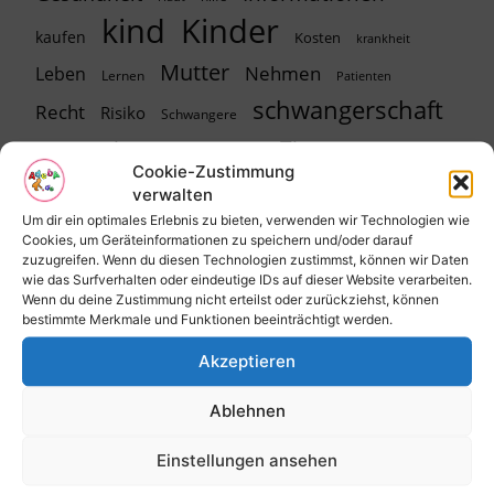
kind
Kinder
kaufen
Kosten
krankheit
Mutter
Nehmen
Leben
Lernen
Patienten
schwangerschaft
Recht
Risiko
Schwangere
Tipps
sein
Sehen
sicherheit
spielen
Urlaub
Cookie-Zustimmung
Wochen
Wasser
verwalten
Um dir ein optimales Erlebnis zu bieten, verwenden wir Technologien wie
Cookies, um Geräteinformationen zu speichern und/oder darauf
zuzugreifen. Wenn du diesen Technologien zustimmst, können wir Daten
wie das Surfverhalten oder eindeutige IDs auf dieser Website verarbeiten.
Eltern-Foren
Wenn du deine Zustimmung nicht erteilst oder zurückziehst, können
bestimmte Merkmale und Funktionen beeinträchtigt werden.
Kinderwunsch-Forum
Akzeptieren
Schwangerschaft-Forum
Geburt-Forum
Ablehnen
Baby-Forum
Einstellungen ansehen
Eltern-Forum