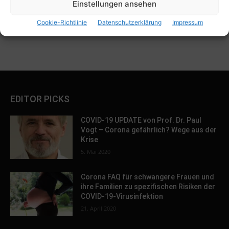
Einstellungen ansehen
Baby-Forum
Eltern-Forum
Cookie-Richtlinie
Datenschutzerklärung
Impressum
EDITOR PICKS
COVID-19 UPDATE von Prof. Dr. Paul
Vogt – Corona gefährlich? Wege aus der
Krise
5. Mai 2020
Corona FAQ für schwangere Frauen und
ihre Familien zu spezifischen Risiken der
COVID-19-Virusinfektion
21. April 2020