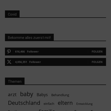
Covid
Bekomme alles zuerst mit!
616,466
Follower
FOLGEN
4,056,351
Follower
FOLGEN
Themen
baby
arzt
Babys
Behandlung
Deutschland
eltern
einfach
Entwicklung