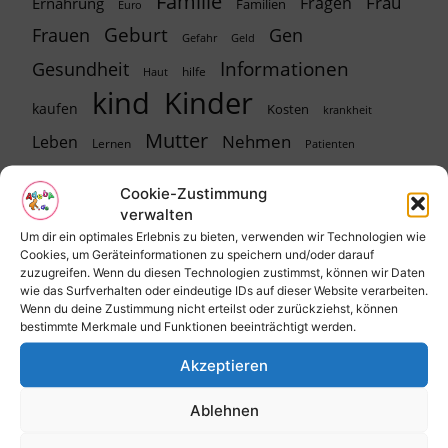
Familie
Frau
Fragen
Ernährung
Familien
Euro
Geburt
Frauen
Gen
Geld
Gefahr
Informationen
Gesundheit
hilfe
Haut
kind
Kinder
kaufen
Kosten
krankheit
Mutter
Nehmen
Leben
Lernen
Patienten
schwangerschaft
Recht
Risiko
Schwangere
Cookie-Zustimmung
Tipps
sein
Sehen
sicherheit
verwalten
spielen
Urlaub
Um dir ein optimales Erlebnis zu bieten, verwenden wir Technologien wie
Wochen
Wasser
Cookies, um Geräteinformationen zu speichern und/oder darauf
zuzugreifen. Wenn du diesen Technologien zustimmst, können wir Daten
wie das Surfverhalten oder eindeutige IDs auf dieser Website verarbeiten.
Wenn du deine Zustimmung nicht erteilst oder zurückziehst, können
bestimmte Merkmale und Funktionen beeinträchtigt werden.
Eltern-Foren
Akzeptieren
Kinderwunsch-Forum
Schwangerschaft-Forum
Ablehnen
Geburt-Forum