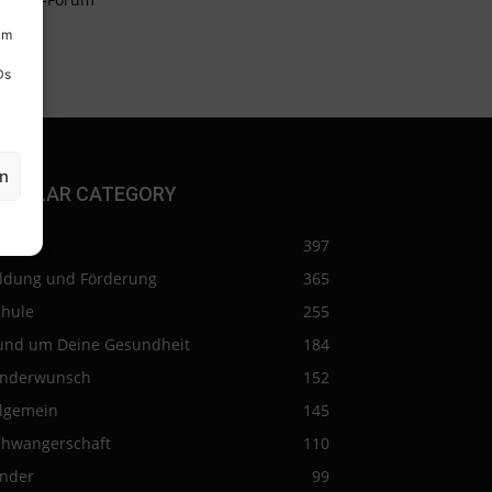
um
Ds
en
OPULAR CATEGORY
eise
397
ildung und Förderung
365
chule
255
und um Deine Gesundheit
184
inderwunsch
152
llgemein
145
chwangerschaft
110
inder
99