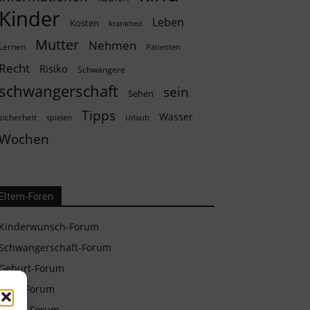
Kinder
Leben
Kosten
krankheit
Mutter
Nehmen
Lernen
Patienten
Recht
Risiko
Schwangere
schwangerschaft
sein
Sehen
Tipps
Wasser
sicherheit
spielen
Urlaub
Wochen
Eltern-Foren
Kinderwunsch-Forum
Schwangerschaft-Forum
Geburt-Forum
Baby-Forum
Eltern-Forum