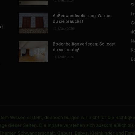
13. März 2026
St
L
Außenwandisolierung: Warum
du sie brauchst
G
st
12. März 2026
4
N
Bodenbeläge verlegen: So legst
R
du sie richtig!
11. März 2026
B
-
em Wissen erstellt, dennoch bürgen wir nicht für die Richtigke
e dieser Seiten. Die Inhalte verstehen sich ausschließlich als
 Themen Schwangerschaft, Geburt, Babys, Kleinkinder und Famil