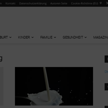
um
Kontakt
Datenschutzerklärung
Autoren Seite
Cookie-Richtlinie (EU)
BURT
KINDER
FAMILIE
GESUNDHEIT
MAGAZIN
g
De