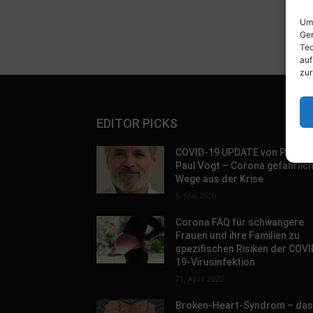
Um 
Ger
Tec
auf
zur
EDITOR PICKS
COVID-19 UPDATE von Prof. D
Paul Vogt – Corona gefährlic
Wege aus der Krise
5. Mai 2020
Corona FAQ für schwangere
Frauen und ihre Familien zu
spezifischen Risiken der COVI
19-Virusinfektion
21. April 2020
Broken-Heart-Syndrom – da