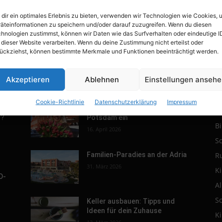
dir ein optimales Erlebnis zu bieten, verwenden wir Technologien wie Cookies, 
äteinformationen zu speichern und/oder darauf zuzugreifen. Wenn du diesen
hnologien zustimmst, können wir Daten wie das Surfverhalten oder eindeutige I
 dieser Website verarbeiten. Wenn du deine Zustimmung nicht erteilst oder
ückziehst, können bestimmte Merkmale und Funktionen beeinträchtigt werden.
Akzeptieren
Ablehnen
Einstellungen anseh
POPULAR POSTS
P
Cookie-Richtlinie
Datenschutzerklärung
Impressum
r.
Tulpenfest läutet Frühling in
R
h?
Potsdam ein
B
16. April 2026
S
R
Familien-Paradies an der Adria
31. März 2026
K
D-
A
S
Keller ausbauen: Tipps und
Ideen für dein Zuhause
K
s