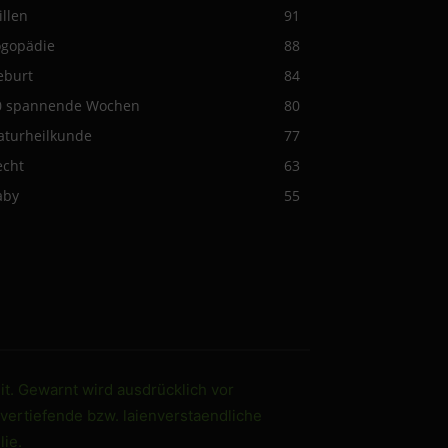
illen
91
ogopädie
88
eburt
84
0 spannende Wochen
80
aturheilkunde
77
echt
63
aby
55
it. Gewarnt wird ausdrücklich vor
 vertiefende bzw. laienverstaendliche
ie.