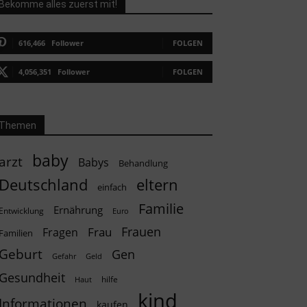
Bekomme alles zuerst mit!
616,466
Follower
FOLGEN
4,056,351
Follower
FOLGEN
Themen
baby
arzt
Babys
Behandlung
Deutschland
eltern
einfach
Familie
Ernährung
Entwicklung
Euro
Frauen
Frau
Fragen
Familien
Geburt
Gen
Geld
Gefahr
Gesundheit
hilfe
Haut
kind
Informationen
kaufen