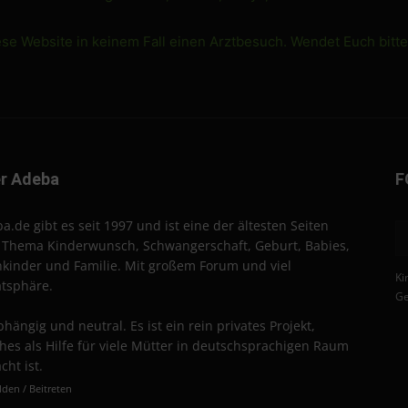
ese Website in keinem Fall einen Arztbesuch. Wendet Euch bitt
r Adeba
F
a.de gibt es seit 1997 und ist eine der ältesten Seiten
Thema Kinderwunsch, Schwangerschaft, Geburt, Babies,
nkinder und Familie. Mit großem Forum und viel
Ki
atsphäre.
Ge
hängig und neutral. Es ist ein rein privates Projekt,
hes als Hilfe für viele Mütter in deutschsprachigen Raum
cht ist.
den / Beitreten