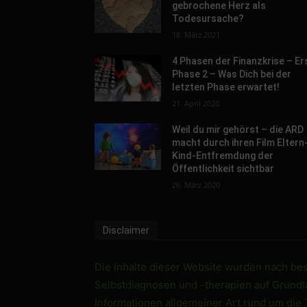
gebrochene Herz als
Todesursache?
18. März 2021
4 Phasen der Finanzkrise – Er
Phase 2 – Was Dich bei der
letzten Phase erwartet!
21. April 2020
Weil du mir gehörst – die ARD
macht durch ihren Film Eltern
Kind-Entfremdung der
Öffentlichkeit sichtbar
26. März 2020
Disclaimer
Die Inhalte dieser Website wurden nach best
Selbstdiagnosen und -therapien auf Grundlag
Informationen allgemeiner Art rund um die