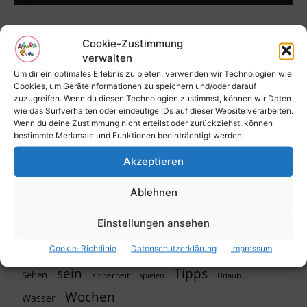
Cookie-Zustimmung
Themen
verwalten
Um dir ein optimales Erlebnis zu bieten, verwenden wir Technologien wie
baby
arzt
Babys
Behandlung
Cookies, um Geräteinformationen zu speichern und/oder darauf
zuzugreifen. Wenn du diesen Technologien zustimmst, können wir Daten
Deutschland
eltern
einfach
Entwicklung
wie das Surfverhalten oder eindeutige IDs auf dieser Website verarbeiten.
Wenn du deine Zustimmung nicht erteilst oder zurückziehst, können
Familie
Frau
Fragen
Ernährung
Familien
Euro
bestimmte Merkmale und Funktionen beeinträchtigt werden.
Geburt
Frauen
Gen
Geld
Gefahr
Akzeptieren
Informationen
Gesundheit
hilfe
Haut
Ablehnen
kind
Kinder
kaufen
Kosten
krankheit
Einstellungen ansehen
Mutter
Nehmen
Leben
Lernen
Patienten
schwangerschaft
Recht
Cookie-Richtlinie
Datenschutzerklärung
Impressum
Risiko
Schwangere
Tipps
sein
Sehen
sicherheit
spielen
Urlaub
Wochen
Wasser