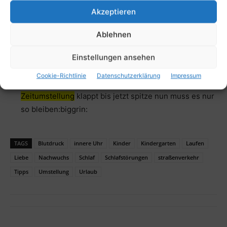
Akzeptieren
das essen danach werd ich warscheinlich ne Woche
urlaub brauchen. hatte schon immer lange an der
Ablehnen
zeitumstellung
zu knabbern…. grüße
Es hat sich ausgehibbelt! – Jetzt wird gekugelt! SS-
Einstellungen ansehen
Laber-Ecke der Hibbeltanten
Cookie-Richtlinie
Datenschutzerklärung
Impressum
…aber gut klingt das garnicht süße:( Mit
Zeitumstellung
klappt bis jetzt spitze nun muss es nur
so bleiben:biggrin:
TAGS
Blutdruck
innere Uhr
Kinder
Kindergarten
Laufen
Liebe
Nachwuchs
Schlaf
Schlafstörungen
straßenverkehr
Tipps
Umstellung
Urlaub