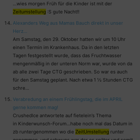
…wies morgen Früh für die Kinder ist mit der
Zeitumstellung
:S gute Nacht!!
Alexanders Weg aus Mamas Bauch direkt in unser
Herz…
Am Samstag, den 29. Oktober hatten wir um 10 Uhr
einen Termin im Krankenhaus. Da in den letzten
Tagen festgestellt wurde, dass das Fruchtwasser
mengenmäßig in der unteren Norm war, wurde von da
ab alle zwei Tage CTG geschrieben. So war es auch
für den Samstag geplant. Nach etwa 1 ½ Stunden CTG
schre…
Verabredung an einem Frühlingstag, die im APRIL
gerne kommen mag!
CrushedIce antwortete auf fietelein’s Thema
in Kinderwunsch-Forum…habe noch mal das Datum in
zb runtergenommen wo die
ZeitUmstellung
runter
genommen. und schwups war der es später und somit