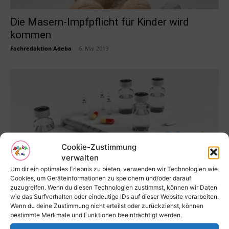
Die Masern-Impfpflicht für Kinder wird
kommen
Fachredaktion Adeba
-
6. Mai 2019
Cookie-Zustimmung
verwalten
Um dir ein optimales Erlebnis zu bieten, verwenden wir Technologien wie
Cookies, um Geräteinformationen zu speichern und/oder darauf
Impfen – ein Geschäft mit der Angst
zuzugreifen. Wenn du diesen Technologien zustimmst, können wir Daten
wie das Surfverhalten oder eindeutige IDs auf dieser Website verarbeiten.
Hauptredaktion_Adeba
-
28. März 2019
Wenn du deine Zustimmung nicht erteilst oder zurückziehst, können
bestimmte Merkmale und Funktionen beeinträchtigt werden.