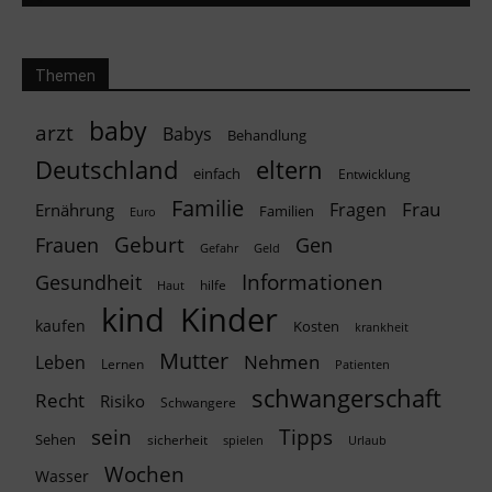
Themen
baby
arzt
Babys
Behandlung
Deutschland
eltern
einfach
Entwicklung
Familie
Frau
Fragen
Ernährung
Familien
Euro
Geburt
Frauen
Gen
Geld
Gefahr
Informationen
Gesundheit
hilfe
Haut
kind
Kinder
kaufen
Kosten
krankheit
Mutter
Nehmen
Leben
Lernen
Patienten
schwangerschaft
Recht
Risiko
Schwangere
Tipps
sein
Sehen
sicherheit
spielen
Urlaub
Wochen
Wasser