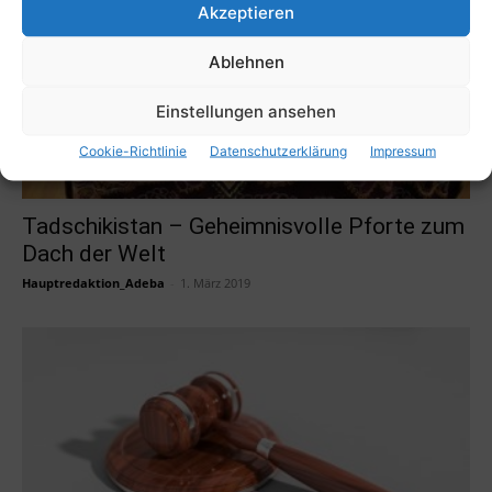
Akzeptieren
Ablehnen
Einstellungen ansehen
Cookie-Richtlinie
Datenschutzerklärung
Impressum
Tadschikistan – Geheimnisvolle Pforte zum
Dach der Welt
Hauptredaktion_Adeba
-
1. März 2019