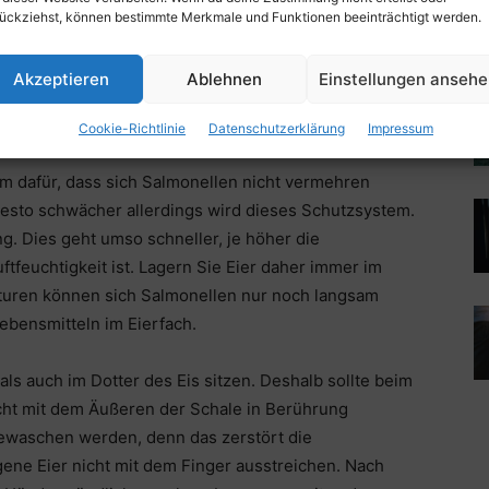
ückziehst, können bestimmte Merkmale und Funktionen beeinträchtigt werden.
Akzeptieren
Ablehnen
Einstellungen anseh
Cookie-Richtlinie
Datenschutzerklärung
Impressum
ages
on
Pixabay
m dafür, dass sich Salmonellen nicht vermehren
desto schwächer allerdings wird dieses Schutzsystem.
g. Dies geht umso schneller, je höher die
tfeuchtigkeit ist. Lagern Sie Eier daher immer im
turen können sich Salmonellen nur noch langsam
bensmitteln im Eierfach.
ls auch im Dotter des Eis sitzen. Deshalb sollte beim
icht mit dem Äußeren der Schale in Berührung
ewaschen werden, denn das zerstört die
gene Eier nicht mit dem Finger ausstreichen. Nach