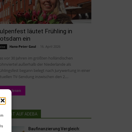
ulpenfest läutet Frühling in
otsdam ein
Hans-Peter Gaul
-
16. April 2026
eise
s vor 30 Jahren im größten holländischen
hnviertel außerhalb der Niederlande als
ühlingsfest begann belegt nach Jurywertung in einer
tuellen TV-Sendung inzwischen den 2....
Weiterlesen
BELIEBT AUF ADEBA
um
Ds
Baufinanzierung Vergleich: