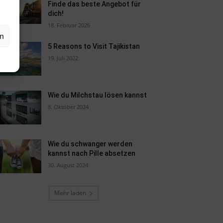
Finde das beste Angebot für
dich!
18. Februar 2026
en
5 Reasons to Visit Tajikistan
19. Juli 2022
Wie du Milchstau lösen kannst
8. Oktober 2024
Wie du schwanger werden
kannst nach Pille absetzen
30. August 2024
Mehr laden