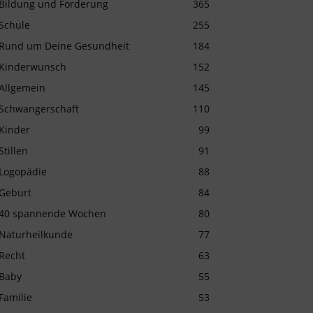
Bildung und Förderung
365
Schule
255
Rund um Deine Gesundheit
184
Kinderwunsch
152
Allgemein
145
Schwangerschaft
110
Kinder
99
Stillen
91
Logopädie
88
Geburt
84
40 spannende Wochen
80
Naturheilkunde
77
Recht
63
Baby
55
Familie
53