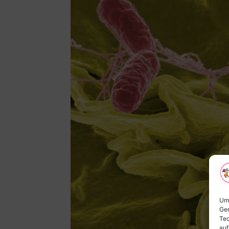
Um 
Ger
Tec
auf