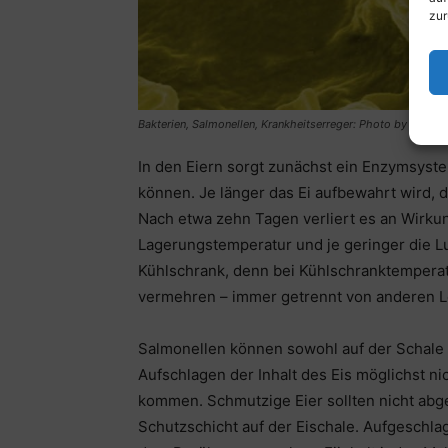
zur
Bakterien, Salmonellen, Krankheitserreger: Photo by
WikiIm
In den Eiern sorgt zunächst ein Enzymsyste
können. Je länger das Ei aufbewahrt wird, 
Nach etwa zehn Tagen verliert es an Wirkun
Lagerungstemperatur und je geringer die Luf
Kühlschrank, denn bei Kühlschranktempera
vermehren – immer getrennt von anderen Le
Salmonellen können sowohl auf der Schale a
Aufschlagen der Inhalt des Eis möglichst n
kommen. Schmutzige Eier sollten nicht abg
Schutzschicht auf der Eischale. Aufgeschla