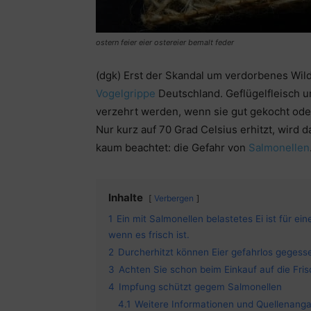
ostern feier eier ostereier bemalt feder
(dgk) Erst der Skandal um verdorbenes Wild
Vogelgrippe
Deutschland. Geflügelfleisch 
verzehrt werden, wenn sie gut gekocht oder
Nur kurz auf 70 Grad Celsius erhitzt, wird 
kaum beachtet: die Gefahr von
Salmonellen
Inhalte
Verbergen
1
Ein mit Salmonellen belastetes Ei ist für 
wenn es frisch ist.
2
Durcherhitzt können Eier gefahrlos gegess
3
Achten Sie schon beim Einkauf auf die Frisc
4
Impfung schützt gegem Salmonellen
4.1
Weitere Informationen und Quellenang