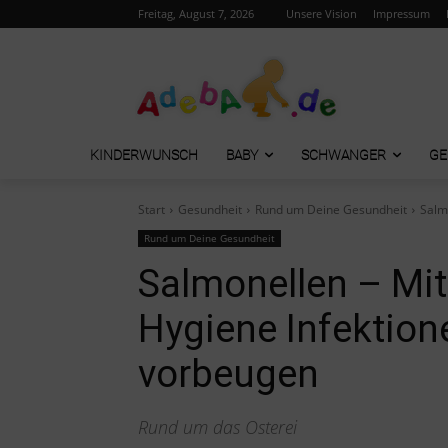
Freitag, August 7, 2026
Unsere Vision
Impressum
KINDERWUNSCH
BABY
SCHWANGER
GE
Start
Gesundheit
Rund um Deine Gesundheit
Salm
Rund um Deine Gesundheit
Salmonellen – Mit
Hygiene Infektion
vorbeugen
Rund um das Osterei