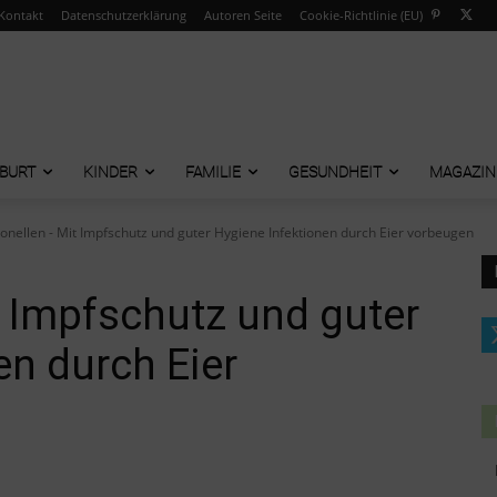
Kontakt
Datenschutzerklärung
Autoren Seite
Cookie-Richtlinie (EU)
BURT
KINDER
FAMILIE
GESUNDHEIT
MAGAZIN
onellen - Mit Impfschutz und guter Hygiene Infektionen durch Eier vorbeugen
 Impfschutz und guter
en durch Eier