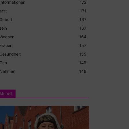
Informationen
172
arzt
171
Geburt
167
sein
167
Wochen
164
Frauen
157
Gesundheit
155
Gen
149
Nehmen
146
Aktuell