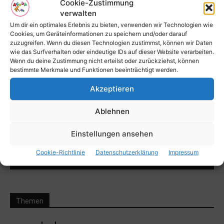
Cookie-Zustimmung
Desinfektionsmittel selbst herstellen
verwalten
Um dir ein optimales Erlebnis zu bieten, verwenden wir Technologien wie
Desinfektionsmittel selbst herstellen
Cookies, um Geräteinformationen zu speichern und/oder darauf
zuzugreifen. Wenn du diesen Technologien zustimmst, können wir Daten
wie das Surfverhalten oder eindeutige IDs auf dieser Website verarbeiten.
Wenn du deine Zustimmung nicht erteilst oder zurückziehst, können
Covid
bestimmte Merkmale und Funktionen beeinträchtigt werden.
Akzeptieren
Ablehnen
Bekomme alles zuerst mit!
Einstellungen ansehen
616,466
Follower
FOLGEN
Cookie-Richtlinie
Datenschutzerklärung
Impressum
4,056,351
Follower
FOLGEN
Themen