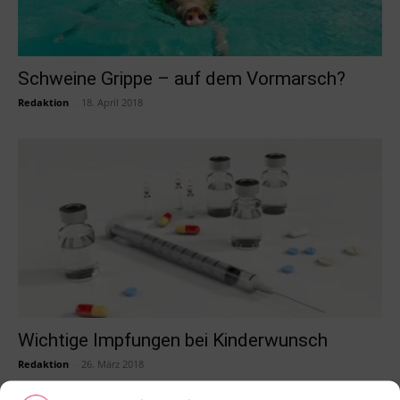
Schweine Grippe – auf dem Vormarsch?
Redaktion
-
18. April 2018
Wichtige Impfungen bei Kinderwunsch
Redaktion
-
26. März 2018