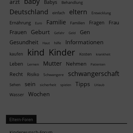
baby
arzt
Babys
Behandlung
Deutschland
eltern
einfach
Entwicklung
Familie
Frau
Fragen
Ernährung
Familien
Euro
Geburt
Frauen
Gen
Geld
Gefahr
Informationen
Gesundheit
hilfe
Haut
kind
Kinder
kaufen
Kosten
krankheit
Mutter
Nehmen
Leben
Lernen
Patienten
schwangerschaft
Recht
Risiko
Schwangere
Tipps
sein
Sehen
sicherheit
spielen
Urlaub
Wochen
Wasser
Eltern-Foren
Kinderwunsch-Forum