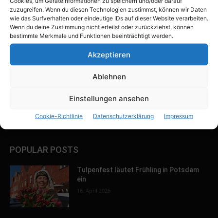
Cookies, um Geräteinformationen zu speichern und/oder darauf
zuzugreifen. Wenn du diesen Technologien zustimmst, können wir Daten
wie das Surfverhalten oder eindeutige IDs auf dieser Website verarbeiten.
Wenn du deine Zustimmung nicht erteilst oder zurückziehst, können
4 Phasen der Finanzkrise – Erst Phase 2
bestimmte Merkmale und Funktionen beeinträchtigt werden.
– Was Dich bei der letzten Phase
erwartet!
Akzeptieren
21. April 2020
Ablehnen
Weil du mir gehörst – die ARD macht
durch ihren Film Eltern-Kind-
Einstellungen ansehen
Entfremdung der Öffentlichkeit sichtbar
26. März 2020
Cookie-Richtlinie
Datenschutzerklärung
Impressum
POPULAR POSTS
Tulpenfest läutet Frühling in Potsdam
ein
16. April 2026