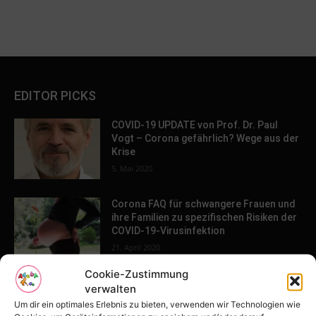
EDITOR PICKS
COVID-19 UPDATE von Prof. Dr. Paul
Vogt – Corona gefährlich? Wege aus der
Krise
5. Mai 2020
Corona FAQ für schwangere Frauen und
ihre Familien zu spezifischen Risiken der
COVID-19-Virusinfektion
21. April 2020
Cookie-Zustimmung
Broken-Heart-Syndrom – das
verwalten
gebrochene Herz als Todesursache?
Um dir ein optimales Erlebnis zu bieten, verwenden wir Technologien wie
18. März 2021