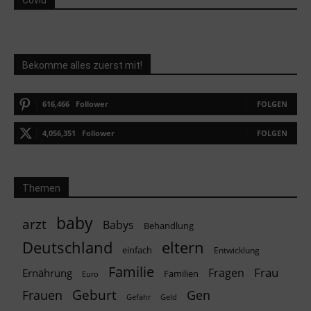
Covid
Bekomme alles zuerst mit!
616,466
Follower
FOLGEN
4,056,351
Follower
FOLGEN
Themen
baby
arzt
Babys
Behandlung
Deutschland
eltern
einfach
Entwicklung
Familie
Frau
Fragen
Ernährung
Familien
Euro
Geburt
Frauen
Gen
Geld
Gefahr