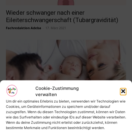
Wieder schwanger nach einer
Eileiterschwangerschaft (Tubargravidität)
Fachredaktion Adeba
-
17. März 2021
Cookie-Zustimmung
verwalten
Um dir ein optimales Erlebnis zu bieten, verwenden wir Technologien wie
Schlafen lernen nach der Ferber-Methode
Cookies, um Geräteinformationen zu speichern und/oder darauf
zuzugreifen. Wenn du diesen Technologien zustimmst, können wir Daten
Paul Suer
-
2. Mai 2022
wie das Surfverhalten oder eindeutige IDs auf dieser Website verarbeiten.
Wenn du deine Zustimmung nicht erteilst oder zurückziehst, können
bestimmte Merkmale und Funktionen beeinträchtigt werden.