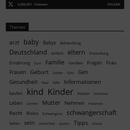
4,056,351
Follower
FOLGEN
Themen
baby
arzt
Babys
Behandlung
Deutschland
eltern
einfach
Entwicklung
Familie
Frau
Fragen
Ernährung
Familien
Euro
Geburt
Frauen
Gen
Geld
Gefahr
Informationen
Gesundheit
hilfe
Haut
kind
Kinder
kaufen
Kosten
krankheit
Mutter
Nehmen
Leben
Lernen
Patienten
schwangerschaft
Recht
Risiko
Schwangere
Tipps
sein
Sehen
sicherheit
spielen
Urlaub