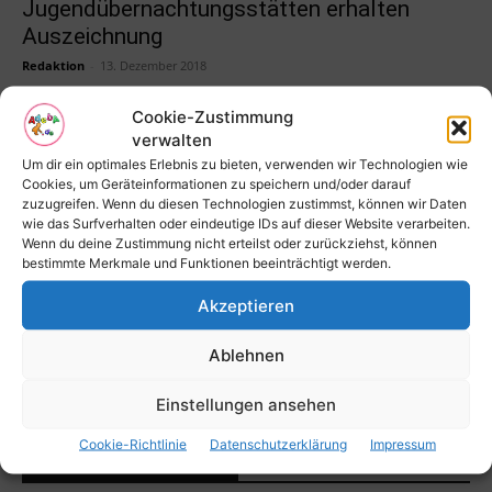
Jugendübernachtungsstätten erhalten
Auszeichnung
Redaktion
-
13. Dezember 2018
Cookie-Zustimmung
verwalten
1
2
Um dir ein optimales Erlebnis zu bieten, verwenden wir Technologien wie
Cookies, um Geräteinformationen zu speichern und/oder darauf
zuzugreifen. Wenn du diesen Technologien zustimmst, können wir Daten
wie das Surfverhalten oder eindeutige IDs auf dieser Website verarbeiten.
Desinfektionsmittel selbst herstellen
Wenn du deine Zustimmung nicht erteilst oder zurückziehst, können
bestimmte Merkmale und Funktionen beeinträchtigt werden.
Desinfektionsmittel selbst herstellen
Akzeptieren
Ablehnen
Covid
Einstellungen ansehen
Cookie-Richtlinie
Datenschutzerklärung
Impressum
Bekomme alles zuerst mit!