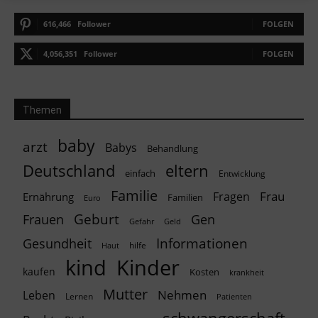
616,466
Follower
FOLGEN
4,056,351
Follower
FOLGEN
Themen
baby
arzt
Babys
Behandlung
Deutschland
eltern
einfach
Entwicklung
Familie
Frau
Fragen
Ernährung
Familien
Euro
Geburt
Frauen
Gen
Geld
Gefahr
Informationen
Gesundheit
hilfe
Haut
kind
Kinder
kaufen
Kosten
krankheit
Mutter
Nehmen
Leben
Lernen
Patienten