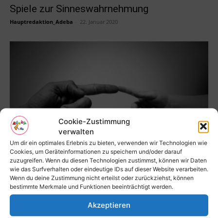
Spiele zur Sinneswahrnehmung
Hauptredaktion_Adeba
-
22. Januar 2020
Cookie-Zustimmung
verwalten
Um dir ein optimales Erlebnis zu bieten, verwenden wir Technologien wie
Fingerspiele für Babys und Kinder Teil 3
Cookies, um Geräteinformationen zu speichern und/oder darauf
zuzugreifen. Wenn du diesen Technologien zustimmst, können wir Daten
Hauptredaktion_Adeba
-
22. Januar 2020
wie das Surfverhalten oder eindeutige IDs auf dieser Website verarbeiten.
Wenn du deine Zustimmung nicht erteilst oder zurückziehst, können
bestimmte Merkmale und Funktionen beeinträchtigt werden.
Akzeptieren