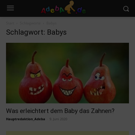
Start
Schlagworte
Babys
Schlagwort: Babys
Was erleichtert dem Baby das Zahnen?
Hauptredaktion_Adeba
-
9. Juni 2020