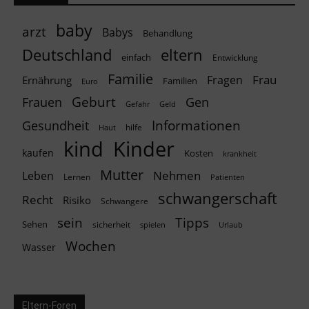
baby
arzt
Babys
Behandlung
Deutschland
eltern
einfach
Entwicklung
Familie
Frau
Fragen
Ernährung
Familien
Euro
Geburt
Frauen
Gen
Geld
Gefahr
Informationen
Gesundheit
hilfe
Haut
kind
Kinder
kaufen
Kosten
krankheit
Mutter
Nehmen
Leben
Lernen
Patienten
schwangerschaft
Recht
Risiko
Schwangere
Tipps
sein
Sehen
sicherheit
spielen
Urlaub
Wochen
Wasser
Eltern-Foren