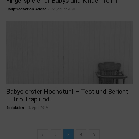
Fingerspiele für Babys und Kinder Teil 1
Hauptredaktion_Adeba
-
22. Januar 2020
Babys erster Hochstuhl – Test und Bericht
– Trip Trap und...
Redaktion
-
3. April 2019
2
3
4