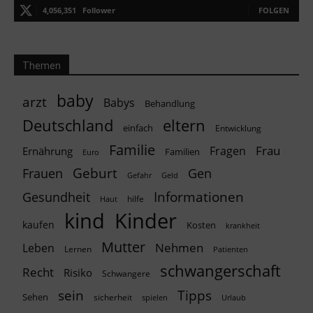
4,056,351
Follower
FOLGEN
Themen
baby
arzt
Babys
Behandlung
Deutschland
eltern
einfach
Entwicklung
Familie
Frau
Fragen
Ernährung
Familien
Euro
Geburt
Frauen
Gen
Geld
Gefahr
Informationen
Gesundheit
hilfe
Haut
kind
Kinder
kaufen
Kosten
krankheit
Mutter
Nehmen
Leben
Lernen
Patienten
schwangerschaft
Recht
Risiko
Schwangere
Tipps
sein
Sehen
sicherheit
spielen
Urlaub