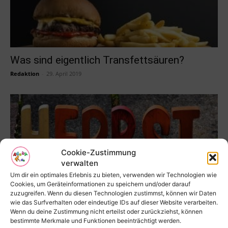
Was sind eigentlich Transfettsäuren?
Redaktion
-
29. April 2019
Cookie-Zustimmung
verwalten
Um dir ein optimales Erlebnis zu bieten, verwenden wir Technologien wie
Cookies, um Geräteinformationen zu speichern und/oder darauf
zuzugreifen. Wenn du diesen Technologien zustimmst, können wir Daten
wie das Surfverhalten oder eindeutige IDs auf dieser Website verarbeiten.
Fruchtsäfte – Augen auf beim Einkauf
Wenn du deine Zustimmung nicht erteilst oder zurückziehst, können
bestimmte Merkmale und Funktionen beeinträchtigt werden.
Redaktion
-
29. April 2019