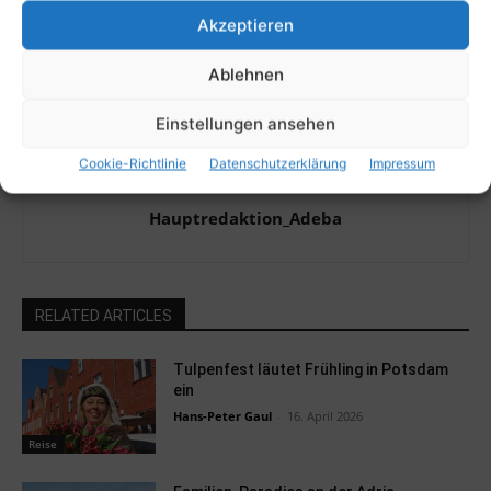
Akzeptieren
Ablehnen
Einstellungen ansehen
Cookie-Richtlinie
Datenschutzerklärung
Impressum
Hauptredaktion_Adeba
RELATED ARTICLES
Tulpenfest läutet Frühling in Potsdam
ein
Hans-Peter Gaul
-
16. April 2026
Reise