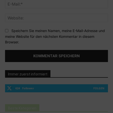
E-
Mai
Web
Speichern Sie meinen Namen, meine E-Mail-Adresse und
meine Website für den nächsten Kommentar in diesem
Browser.
Immer zuerst informiert
624
Follower
FOLGEN
Beste Kategorien