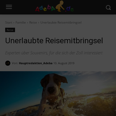
Start
Familie
Reise
Unerlaubte Reisemitbringsel
Reise
Unerlaubte Reisemitbringsel
Experten über Souvenirs, für die sich der Zoll interessiert
Von:
Hauptredaktion_Adeba
10. August 2019