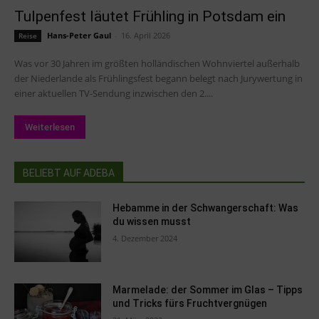
Tulpenfest läutet Frühling in Potsdam ein
Hans-Peter Gaul
-
16. April 2026
Reise
Was vor 30 Jahren im größten holländischen Wohnviertel außerhalb
der Niederlande als Frühlingsfest begann belegt nach Jurywertung in
einer aktuellen TV-Sendung inzwischen den 2....
Weiterlesen
BELIEBT AUF ADEBA
Hebamme in der Schwangerschaft: Was
du wissen musst
4. Dezember 2024
Marmelade: der Sommer im Glas – Tipps
und Tricks fürs Fruchtvergnügen