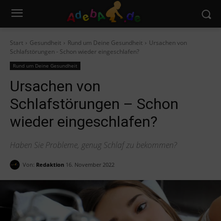
Start
Gesundheit
Rund um Deine Gesundheit
Ursachen von
Schlafstörungen - Schon wieder eingeschlafen?
Rund um Deine Gesundheit
Ursachen von
Schlafstörungen – Schon
wieder eingeschlafen?
Haben Sie Probleme, genug Schlaf zu bekommen?
Von:
Redaktion
16. November 2022