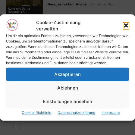
Hauptredaktion_Adeba
-
24. Januar 2025
Rund um Deine
Gesundheit
Cookie-Zustimmung
Darmkrebsvorsorge: Warum du sie nicht
verwalten
ignorieren solltest
Um dir ein optimales Erlebnis zu bieten, verwenden wir Technologien wie
Hauptredaktion_Adeba
-
24. Januar 2025
Cookies, um Geräteinformationen zu speichern und/oder darauf
Rund um Deine
Gesundheit
zuzugreifen. Wenn du diesen Technologien zustimmst, können wir Daten
wie das Surfverhalten oder eindeutige IDs auf dieser Website verarbeiten.
Wenn du deine Zustimmung nicht erteilst oder zurückziehst, können
Prävention von Darmkrebs: Was du
bestimmte Merkmale und Funktionen beeinträchtigt werden.
wissen solltest
Hauptredaktion_Adeba
-
24. Januar 2025
Akzeptieren
Rund um Deine
Gesundheit
Ablehnen
Die effektive Behandlung von Darmkrebs
– Was du wissen musst
Einstellungen ansehen
Hauptredaktion_Adeba
-
24. Januar 2025
Rund um Deine
Cookie-Richtlinie
Datenschutzerklärung
Impressum
Gesundheit