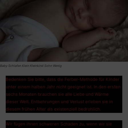
Baby Schlafen Klein Kleinkind Sohn Wenig
Bedenken Sie bitte, dass die Ferber-Methode für Kinder
unter einem halben Jahr nicht geeignet ist. In den ersten
sechs Monaten brauchen sie alle Liebe und Wärme
dieser Welt. Entbehrungen und Verlust erleben sie in
diesem frühen Alter als existenziell bedrohlich.
Wir fügen ihnen schweren Schaden zu, wenn wir sie