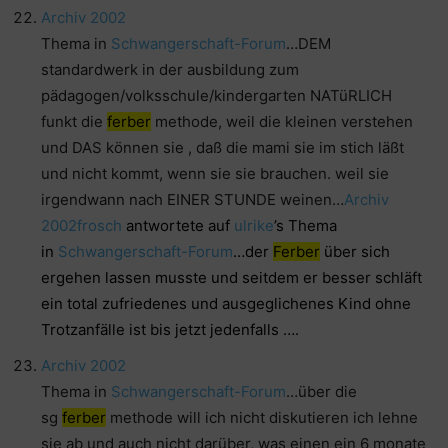
Archiv 2002
Thema in
Schwangerschaft-Forum
…DEM
standardwerk in der ausbildung zum
pädagogen/volksschule/kindergarten NATüRLICH
funkt die
ferber
methode, weil die kleinen verstehen
und DAS können sie , daß die mami sie im stich läßt
und nicht kommt, wenn sie sie brauchen. weil sie
irgendwann nach EINER STUNDE weinen…
Archiv
2002
frosch
antwortete auf
ulrike
’s Thema
in
Schwangerschaft-Forum
…der
Ferber
über sich
ergehen lassen musste und seitdem er besser schläft
ein total zufriedenes und ausgeglichenes Kind ohne
Trotzanfälle ist bis jetzt jedenfalls ….
Archiv 2002
Thema in
Schwangerschaft-Forum
…über die
sg
ferber
methode will ich nicht diskutieren ich lehne
sie ab und auch nicht darüber, was einen ein 6 monate