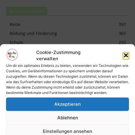
Beste Kategorien
Reise
397
Bildung und Förderung
365
Schule
255
Rund um Deine Gesundheit
184
Cookie-Zustimmung
verwalten
Kinderwunsch
152
Um dir ein optimales Erlebnis zu bieten, verwenden wir Technologien wie
Allgemein
145
Cookies, um Geräteinformationen zu speichern und/oder darauf
zuzugreifen. Wenn du diesen Technologien zustimmst, können wir Daten
Schwangerschaft
110
wie das Surfverhalten oder eindeutige IDs auf dieser Website verarbeiten.
Kinder
99
Wenn du deine Zustimmung nicht erteilst oder zurückziehst, können
bestimmte Merkmale und Funktionen beeinträchtigt werden.
Stillen
91
Akzeptieren
Logopädie
88
Geburt
84
Ablehnen
40 spannende Wochen
80
Einstellungen ansehen
Naturheilkunde
77