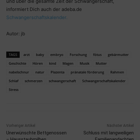
und über die gesamte Zeit der Schwangerschaft,
informiert Dich auch der adeba.de
Schwangerschaftskalender.
Autor: jb
TAGS
arzt
baby
embryo
Forschung
fötus
gebärmutter
Geschichte
Hören
kind
Magen
Musik
Mutter
nabelschnur
natur
Plazenta
pränatale förderung
Rahmen
Schlaf
schmerzen
schwangerschaft
Schwangerschaftskalender
Stress
Vorheriger Artikel
Nächster Artikel
Unerwünschte Bettgenossen
Schluss mit langweiligen
– Hausstaubmilben
Familienandachten