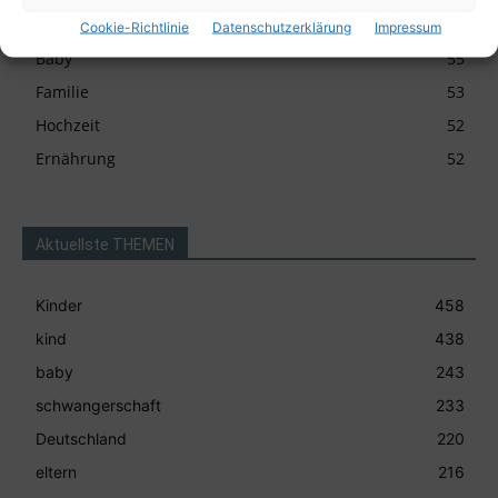
Recht
63
Cookie-Richtlinie
Datenschutzerklärung
Impressum
Baby
55
Familie
53
Hochzeit
52
Ernährung
52
Aktuellste THEMEN
Kinder
458
kind
438
baby
243
schwangerschaft
233
Deutschland
220
eltern
216