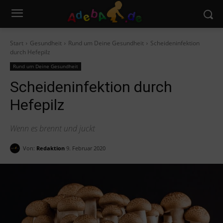
Start
Gesundheit
Rund um Deine Gesundheit
Scheideninfektion
durch Hefepilz
Rund um Deine Gesundheit
Scheideninfektion durch
Hefepilz
Wenn es brennt und juckt
Von:
Redaktion
9. Februar 2020