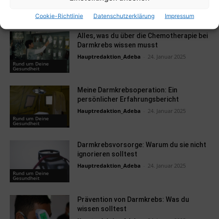
Hauptredaktion_Adeba
-
24. Januar 2025
Rund um Deine
Gesundheit
Cookie-Richtlinie
Datenschutzerklärung
Impressum
Alles, was du über die Chemotherapie bei
Darmkrebs wissen musst
Hauptredaktion_Adeba
-
24. Januar 2025
Rund um Deine
Gesundheit
Meine Darmkrebsoperation: Ein
persönlicher Erfahrungsbericht
Hauptredaktion_Adeba
-
24. Januar 2025
Rund um Deine
Gesundheit
Darmkrebsvorsorge: Warum du sie nicht
ignorieren solltest
Hauptredaktion_Adeba
-
24. Januar 2025
Rund um Deine
Gesundheit
Prävention von Darmkrebs: Was du
wissen solltest