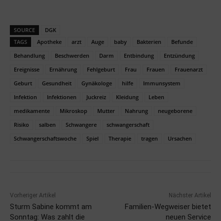
SOURCE
DGK
TAGS
Apotheke
arzt
Auge
baby
Bakterien
Befunde
Behandlung
Beschwerden
Darm
Entbindung
Entzündung
Ereignisse
Ernährung
Fehlgeburt
Frau
Frauen
Frauenarzt
Geburt
Gesundheit
Gynäkologe
hilfe
Immunsystem
Infektion
Infektionen
Juckreiz
Kleidung
Leben
medikamente
Mikroskop
Mutter
Nahrung
neugeborene
Risiko
salben
Schwangere
schwangerschaft
Schwangerschaftswoche
Spiel
Therapie
tragen
Ursachen
Vorheriger Artikel
Nächster Artikel
Sturm Sabine kommt am
Familien-Wegweiser bietet
Sonntag: Was zahlt die
neuen Service