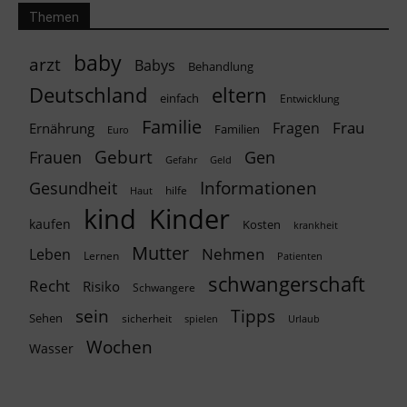
Themen
baby
arzt
Babys
Behandlung
Deutschland
eltern
einfach
Entwicklung
Familie
Frau
Fragen
Ernährung
Familien
Euro
Geburt
Frauen
Gen
Geld
Gefahr
Informationen
Gesundheit
hilfe
Haut
kind
Kinder
kaufen
Kosten
krankheit
Mutter
Nehmen
Leben
Lernen
Patienten
schwangerschaft
Recht
Risiko
Schwangere
Tipps
sein
Sehen
sicherheit
spielen
Urlaub
Wochen
Wasser