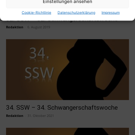
Einstellungen ansehen
Cookie-Richtlinie
Datenschutzerklärung
Impressum
32. SSW – 32. Schwangerschaftswoche
Redaktion
-
6. August 2019
34. SSW – 34. Schwangerschaftswoche
Redaktion
-
31. Oktober 2021