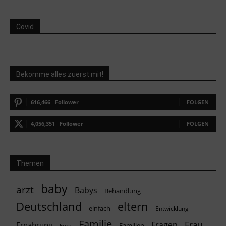
Covid
Bekomme alles zuerst mit!
616,466
Follower
FOLGEN
4,056,351
Follower
FOLGEN
Themen
baby
arzt
Babys
Behandlung
Deutschland
eltern
einfach
Entwicklung
Familie
Frau
Fragen
Ernährung
Familien
Euro