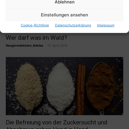
Ablehnen
Einstellungen ansehen
Cookie-Richtlinie
Datenschutzerklärung
Impressum
Wer darf was im Wald?
Hauptredaktion_Adeba
-
16. April 2018
Die Befreiung von der Zuckersucht und