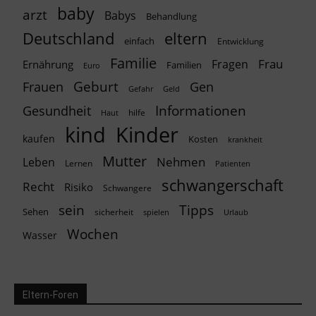
baby
arzt
Babys
Behandlung
Deutschland
eltern
einfach
Entwicklung
Familie
Frau
Fragen
Ernährung
Familien
Euro
Geburt
Frauen
Gen
Geld
Gefahr
Informationen
Gesundheit
hilfe
Haut
kind
Kinder
kaufen
Kosten
krankheit
Mutter
Nehmen
Leben
Lernen
Patienten
schwangerschaft
Recht
Risiko
Schwangere
Tipps
sein
Sehen
sicherheit
spielen
Urlaub
Wochen
Wasser
Eltern-Foren