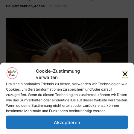
Hauptredaktion_Adeba
-
22. Mai 2019
Cookie-Zustimmung
verwalten
Um dir ein optimales Erlebnis zu bieten, verwenden wir Technologien wie
Zahl der Heimtiere bleibt auch 2018 stabil
Cookies, um Geräteinformationen zu speichern und/oder darauf
Hauptredaktion_Adeba
-
9. Mai 2019
zuzugreifen. Wenn du diesen Technologien zustimmst, können wir Daten
wie das Surfverhalten oder eindeutige IDs auf dieser Website verarbeiten.
Wenn du deine Zustimmung nicht erteilst oder zurückziehst, können
bestimmte Merkmale und Funktionen beeinträchtigt werden.
Akzeptieren