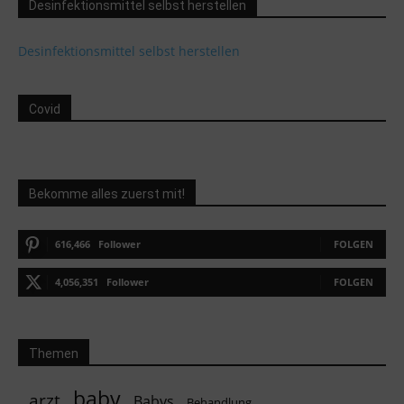
Desinfektionsmittel selbst herstellen
Desinfektionsmittel selbst herstellen
Covid
Bekomme alles zuerst mit!
616,466
Follower
FOLGEN
4,056,351
Follower
FOLGEN
Themen
baby
arzt
Babys
Behandlung