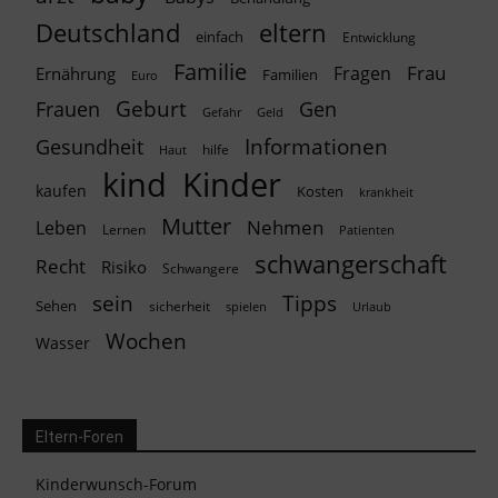
Deutschland
eltern
einfach
Entwicklung
Familie
Frau
Fragen
Ernährung
Familien
Euro
Geburt
Frauen
Gen
Geld
Gefahr
Informationen
Gesundheit
hilfe
Haut
kind
Kinder
kaufen
Kosten
krankheit
Mutter
Nehmen
Leben
Lernen
Patienten
schwangerschaft
Recht
Risiko
Schwangere
Tipps
sein
Sehen
sicherheit
spielen
Urlaub
Wochen
Wasser
Eltern-Foren
Kinderwunsch-Forum