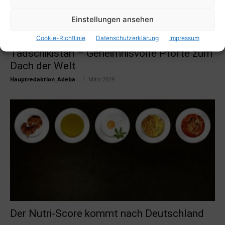
Einstellungen ansehen
Cookie-Richtlinie
Datenschutzerklärung
Impressum
Tadschikistan – Geheimnisvolle Pforte zum
Dach der Welt
Hauptredaktion_Adeba
-
1. März 2019
Der Nutri-Score kommt nach Deutschland