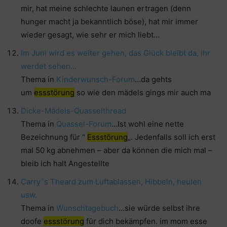
mir, hat meine schlechte launen ertragen (denn
hunger macht ja bekanntlich böse), hat mir immer
wieder gesagt, wie sehr er mich liebt…
Im Juni wird es weiter gehen, das Glück bleibt da, ihr
werdet sehen…
Thema in
Kinderwunsch-Forum
…da gehts
um
essstörung
so wie den mädels gings mir auch ma
Dicke-Mädels-Quasselthread
Thema in
Quassel-Forum
…Ist wohl eine nette
Bezeichnung für “
Essstörung
„. Jedenfalls soll ich erst
mal 50 kg abnehmen – aber da können die mich mal –
bleib ich halt Angestellte
Carry`s Theard zum Luftablassen, Hibbeln, heulen
usw.
Thema in
Wunschtagebuch
…sie würde selbst ihre
doofe
essstörung
für dich bekämpfen. im mom esse