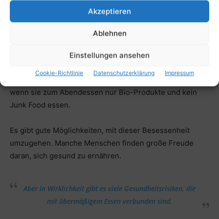
Akzeptieren
Orthorexiker haben nicht das Gefühl, dass sie das Recht
haben, zu essen, was sie wollen. Tatsächlich glauben sie,
Ablehnen
dass sie, wenn sie sich gesund ernähren und regelmäßig
Sport treiben, in der Lage sein werden, Gewicht zu
Einstellungen ansehen
verlieren und nicht mehr krank zu werden. Sie glauben
Cookie-Richtlinie
Datenschutzerklärung
Impressum
vielleicht sogar, dass ihre Gesundheit verbessert wird,
wenn sie zum Abendessen nur Bio-Produkte und kein
Junk Food essen.
Es gibt gute Möglichkeiten, mit dieser Besessenheit
umzugehen. Manche Menschen finden große Freude
daran, sich gesund zu ernähren.
Aber in Wirklichkeit gibt es viele Gesundheitsrisiken, die
mit übermäßigem Essen verbunden sind.