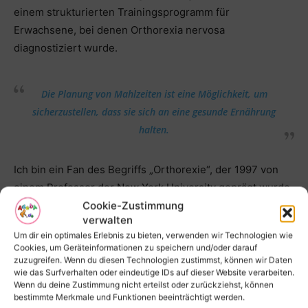
einem strukturierten Trainingsprogramm für
Erwachsene, bei denen Orthorexia nervosa
diagnostiziert wurde.
Die Planung von Mahlzeiten ist eine Möglichkeit, um
sicherzustellen, dass sie sich an eine gesunde Ernährung
halten.
Ich bin ein Fan des Begriffs „Orthorexie“, der 1997 von
einem Professor der New York University geprägt wurde.
Cookie-Zustimmung
Orthorexie, wie vom Professor definiert, ist eine
verwalten
chronische Essstörung, die durch zwanghaftes Verhalten
Um dir ein optimales Erlebnis zu bieten, verwenden wir Technologien wie
und übermäßige Sorge um das, was man isst,
Cookies, um Geräteinformationen zu speichern und/oder darauf
gekennzeichnet ist . Es hat auch eine stark negative
zuzugreifen. Wenn du diesen Technologien zustimmst, können wir Daten
wie das Surfverhalten oder eindeutige IDs auf dieser Website verarbeiten.
Konnotation, da es oft wie eine ungesunde Besessenheit
Wenn du deine Zustimmung nicht erteilst oder zurückziehst, können
erscheint.
bestimmte Merkmale und Funktionen beeinträchtigt werden.