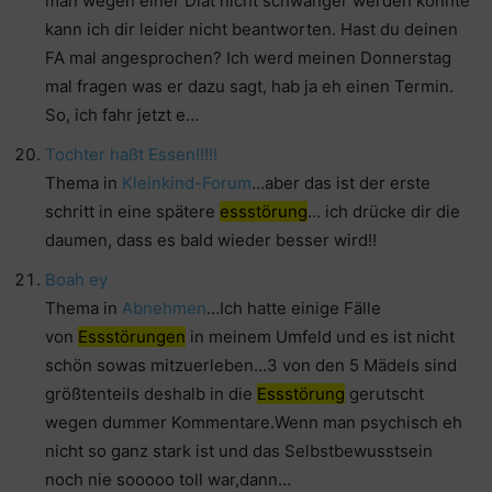
man wegen einer Diät nicht schwanger werden könnte
kann ich dir leider nicht beantworten. Hast du deinen
FA mal angesprochen? Ich werd meinen Donnerstag
mal fragen was er dazu sagt, hab ja eh einen Termin.
So, ich fahr jetzt e…
Tochter haßt Essen!!!!!
Thema in
Kleinkind-Forum
…aber das ist der erste
schritt in eine spätere
essstörung
… ich drücke dir die
daumen, dass es bald wieder besser wird!!
Boah ey
Thema in
Abnehmen
…Ich hatte einige Fälle
von
Essstörungen
in meinem Umfeld und es ist nicht
schön sowas mitzuerleben…3 von den 5 Mädels sind
größtenteils deshalb in die
Essstörung
gerutscht
wegen dummer Kommentare.Wenn man psychisch eh
nicht so ganz stark ist und das Selbstbewusstsein
noch nie sooooo toll war,dann…