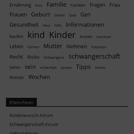
Familie
Frau
Fragen
Ernährung
Familien
Euro
Geburt
Frauen
Gen
Geld
Gefahr
Informationen
Gesundheit
hilfe
Haut
kind
Kinder
kaufen
Kosten
krankheit
Mutter
Nehmen
Leben
Lernen
Patienten
schwangerschaft
Recht
Risiko
Schwangere
Tipps
sein
Sehen
sicherheit
spielen
Urlaub
Wochen
Wasser
Eltern-Foren
Kinderwunsch-Forum
Schwangerschaft-Forum
Geburt-Forum