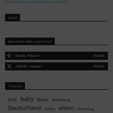
Desinfektionsmittel selbst herstellen
Covid
Bekomme alles zuerst mit!
616,466
Follower
FOLGEN
4,056,351
Follower
FOLGEN
Themen
baby
arzt
Babys
Behandlung
Deutschland
eltern
einfach
Entwicklung