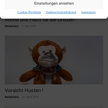
Einstellungen ansehen
Cookie-Richtlinie
Datenschutzerklärung
Impressum
Sonne und Fisch für die Großen
Redaktion
-
2. Mai 2018
Vorsicht Husten !
Redaktion
-
26. April 2018