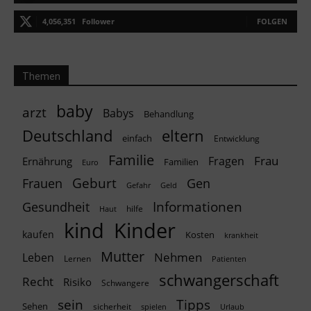
4,056,351
Follower
FOLGEN
Themen
baby
arzt
Babys
Behandlung
Deutschland
eltern
einfach
Entwicklung
Familie
Frau
Fragen
Ernährung
Familien
Euro
Geburt
Frauen
Gen
Geld
Gefahr
Informationen
Gesundheit
hilfe
Haut
kind
Kinder
kaufen
Kosten
krankheit
Mutter
Nehmen
Leben
Lernen
Patienten
schwangerschaft
Recht
Risiko
Schwangere
Tipps
sein
Sehen
sicherheit
spielen
Urlaub