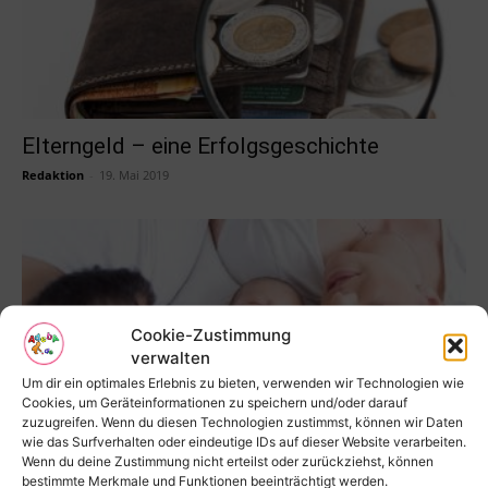
Elterngeld – eine Erfolgsgeschichte
Redaktion
-
19. Mai 2019
Cookie-Zustimmung
verwalten
Um dir ein optimales Erlebnis zu bieten, verwenden wir Technologien wie
Cookies, um Geräteinformationen zu speichern und/oder darauf
zuzugreifen. Wenn du diesen Technologien zustimmst, können wir Daten
wie das Surfverhalten oder eindeutige IDs auf dieser Website verarbeiten.
Wenn du deine Zustimmung nicht erteilst oder zurückziehst, können
Schlafen lernen nach der Ferber-Methode
bestimmte Merkmale und Funktionen beeinträchtigt werden.