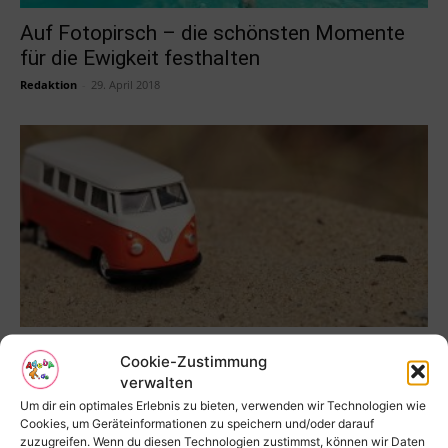
Auf Fotopirsch – die schönsten Momente
für die Ewigkeit festhalten
Redaktion
-
29. April 2018
Kosten der Knöllchen im Ausland
Cookie-Zustimmung
Redaktion
-
20. März 2018
verwalten
Um dir ein optimales Erlebnis zu bieten, verwenden wir Technologien wie
Cookies, um Geräteinformationen zu speichern und/oder darauf
zuzugreifen. Wenn du diesen Technologien zustimmst, können wir Daten