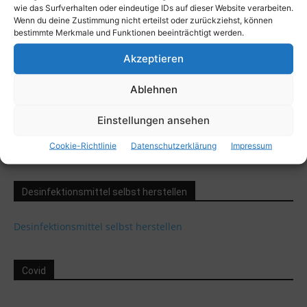
wie das Surfverhalten oder eindeutige IDs auf dieser Website verarbeiten.
Wenn du deine Zustimmung nicht erteilst oder zurückziehst, können
bestimmte Merkmale und Funktionen beeinträchtigt werden.
Akzeptieren
Ablehnen
Einstellungen ansehen
Ist das smart oder kann das weg?
Cookie-Richtlinie
Datenschutzerklärung
Impressum
Hauptredaktion_Adeba
-
16. März 2018
Desinfektionsmittel selbst herstellen
Desinfektionsmittel selbst herstellen
Covid