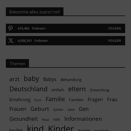
Bekomme alles zuerst mit!
616,466
Follower
FOLGEN
4,056,351
Follower
FOLGEN
Themen
baby
arzt
Babys
Behandlung
Deutschland
eltern
einfach
Entwicklung
Familie
Frau
Fragen
Ernährung
Familien
Euro
Geburt
Frauen
Gen
Geld
Gefahr
Informationen
Gesundheit
hilfe
Haut
kind
Kinder
kaufen
Kosten
krankheit