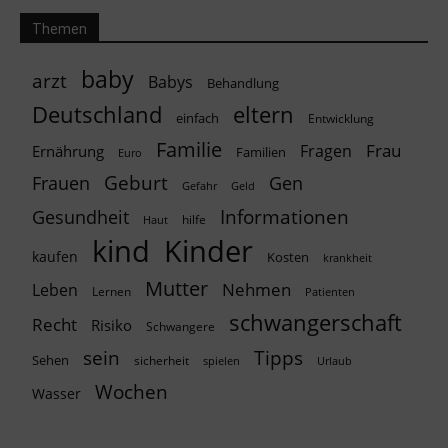
Themen
baby
arzt
Babys
Behandlung
Deutschland
eltern
einfach
Entwicklung
Familie
Frau
Fragen
Ernährung
Familien
Euro
Geburt
Frauen
Gen
Geld
Gefahr
Informationen
Gesundheit
hilfe
Haut
kind
Kinder
kaufen
Kosten
krankheit
Mutter
Nehmen
Leben
Lernen
Patienten
schwangerschaft
Recht
Risiko
Schwangere
Tipps
sein
Sehen
sicherheit
spielen
Urlaub
Wochen
Wasser