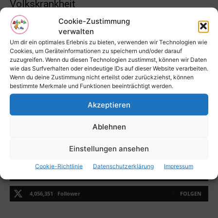
Volkskrankheit
Redaktion
-
15. März 2018
Cookie-Zustimmung
verwalten
Um dir ein optimales Erlebnis zu bieten, verwenden wir Technologien wie
Desinfektionsmittel selbst herstellen
Cookies, um Geräteinformationen zu speichern und/oder darauf
zuzugreifen. Wenn du diesen Technologien zustimmst, können wir Daten
Desinfektionsmittel selbst herstellen
wie das Surfverhalten oder eindeutige IDs auf dieser Website verarbeiten.
Wenn du deine Zustimmung nicht erteilst oder zurückziehst, können
bestimmte Merkmale und Funktionen beeinträchtigt werden.
Covid
Akzeptieren
Ablehnen
Bekomme alles zuerst mit!
Einstellungen ansehen
Cookie-Richtlinie
Datenschutzerklärung
Impressum
616,466
Follower
FOLGEN
4,056,351
Follower
FOLGEN