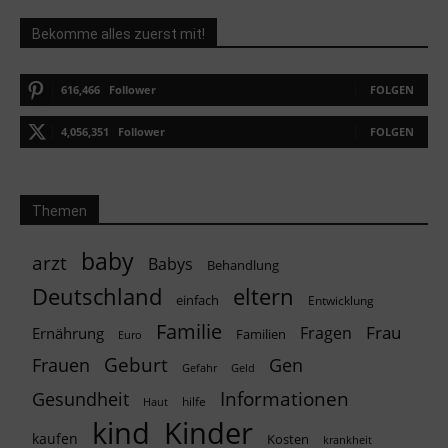
Bekomme alles zuerst mit!
616,466
Follower
FOLGEN
4,056,351
Follower
FOLGEN
Themen
baby
arzt
Babys
Behandlung
Deutschland
eltern
einfach
Entwicklung
Familie
Frau
Fragen
Ernährung
Familien
Euro
Geburt
Frauen
Gen
Geld
Gefahr
Informationen
Gesundheit
hilfe
Haut
kind
Kinder
kaufen
Kosten
krankheit