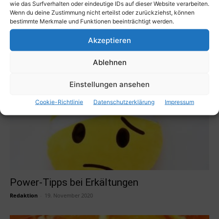
wie das Surfverhalten oder eindeutige IDs auf dieser Website verarbeiten.
Wenn du deine Zustimmung nicht erteilst oder zurückziehst, können
bestimmte Merkmale und Funktionen beeinträchtigt werden.
Luftreiniger Test 2021. Besser durch den
Winter mit 7 Tipps für...
Akzeptieren
Hauptredaktion_Adeba
-
8. Mai 2021
Ablehnen
Einstellungen ansehen
Cookie-Richtlinie
Datenschutzerklärung
Impressum
Power-Tipps bei Erkältungen
Redaktion
-
19. November 2020