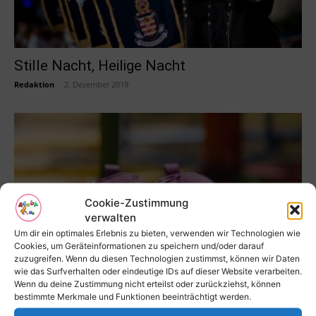
Stille Nacht, Heilige Nacht
Redaktion
-
2. Dezember 2019
Cookie-Zustimmung
verwalten
Um dir ein optimales Erlebnis zu bieten, verwenden wir Technologien wie
Cookies, um Geräteinformationen zu speichern und/oder darauf
zuzugreifen. Wenn du diesen Technologien zustimmst, können wir Daten
Wie sag ich ES meinen Eltern – 40
wie das Surfverhalten oder eindeutige IDs auf dieser Website verarbeiten.
Wenn du deine Zustimmung nicht erteilst oder zurückziehst, können
verblüffende Antworten,...
bestimmte Merkmale und Funktionen beeinträchtigt werden.
Redaktion
-
18. März 2021