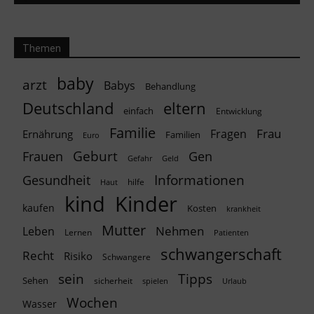
Themen
baby
arzt
Babys
Behandlung
Deutschland
eltern
einfach
Entwicklung
Familie
Frau
Fragen
Ernährung
Familien
Euro
Geburt
Frauen
Gen
Geld
Gefahr
Informationen
Gesundheit
hilfe
Haut
kind
Kinder
kaufen
Kosten
krankheit
Mutter
Nehmen
Leben
Lernen
Patienten
schwangerschaft
Recht
Risiko
Schwangere
Tipps
sein
Sehen
sicherheit
spielen
Urlaub
Wochen
Wasser