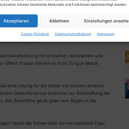
ückziehst, können bestimmte Merkmale und Funktionen beeinträchtigt werden.
nschaft
sind Bestandteil des Ernährungsplans der
Akzeptieren
Ablehnen
Einstellungen anseh
individuelle Zusammenstellung und den hohen
n wie Hunger, Appetit, Konzentrationsstörungen,
Cookie-Richtlinie
Datenschutzerklärung
Impressum
hlechte Laune, etc.
fwechselumstellung mit schnellem, konstantem und
o-Effekt. Frauen können so 8 bis 10 kg je Monat
als eine Lösung für ein bisher von keinem anderen
ßerem Gewichtsverlust kommt es zur Erschlaffung der
o. Der Betroffene gerät quasi vom Regen in die
lagert durch die Scham über die verunstaltete Figur