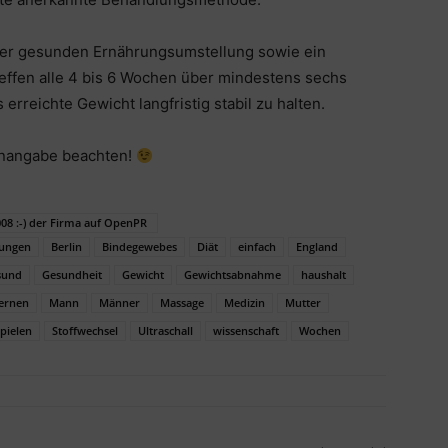
ner gesunden Ernährungsumstellung sowie ein
ffen alle 4 bis 6 Wochen über mindestens sechs
erreichte Gewicht langfristig stabil zu halten.
enangabe beachten!
2008 :-) der Firma auf OpenPR
ungen
Berlin
Bindegewebes
Diät
einfach
England
sund
Gesundheit
Gewicht
Gewichtsabnahme
haushalt
ernen
Mann
Männer
Massage
Medizin
Mutter
spielen
Stoffwechsel
Ultraschall
wissenschaft
Wochen