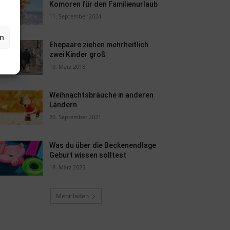
Komoren für den Familienurlaub
11. September 2024
en
Ehepaare ziehen mehrheitlich
zwei Kinder groß
19. März 2018
Weihnachtsbräuche in anderen
Ländern
20. September 2021
Was du über die Beckenendlage
Geburt wissen solltest
18. März 2025
Mehr laden