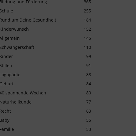
Bildung und Förderung
365
Schule
255
Rund um Deine Gesundheit
184
Kinderwunsch
152
Allgemein
145
Schwangerschaft
110
Kinder
99
Stillen
91
Logopädie
88
Geburt
84
40 spannende Wochen
80
Naturheilkunde
77
Recht
63
Baby
55
Familie
53