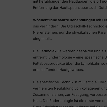
mit herabhängenden Hautlappen, die oft no
Entfernung der Hautlappen, aber auch Gef
Wöchentliche sanfte Behandlungen
mit Ul
das verhindern. Die Ultraschall-Technologi
Nierensteinen, nur die physikalischen Para
eingestellt.
Die Fettmoleküle werden gespalten und als 
entfernt. Endermologie – eine spezifische
Fettabbauprodukte über die Lymphbahn sowi
erschlaffenden Hautgewebes.
Die spezifische Technik stimuliert die Fibro
vermehrten Neubildung von kollagenen und 
Zusammenziehen, zur Festigung, verbesserte
Haut. Die Endermologie ist die erste von 
Drug Administration) als wirksam bei Cell