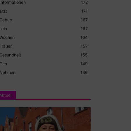
Informationen
172
arzt
171
Geburt
167
sein
167
Wochen
164
Frauen
157
Gesundheit
155
Gen
149
Nehmen
146
Aktuell