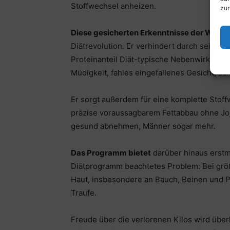
Stoffwechsel anheizen.
zur
Diese gesicherten Erkenntnisse der Wisse
Diätrevolution. Er verhindert durch seine 
Proteinanteil Diät-typische Nebenwirkunge
Müdigkeit, fahles eingefallenes Gesicht, sc
Er sorgt außerdem für eine komplette Stof
präzise voraussagbarem Fettabbau ohne Joj
gesund abnehmen, Männer sogar mehr.
Das Programm bietet
darüber hinaus erstm
Diätprogramm beachtetes Problem: Bei grö
Haut, insbesondere an Bauch, Beinen und P
Traufe.
Freude über die verlorenen Kilos wird über