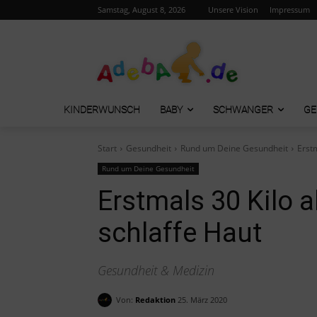
Samstag, August 8, 2026
Unsere Vision
Impressum
KINDERWUNSCH
BABY
SCHWANGER
GE
Start
Gesundheit
Rund um Deine Gesundheit
Erst
Rund um Deine Gesundheit
Erstmals 30 Kilo
schlaffe Haut
Gesundheit & Medizin
Von:
Redaktion
25. März 2020