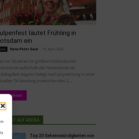
ulpenfest läutet Frühling in
otsdam ein
Hans-Peter Gaul
-
16. April 2026
eise
s vor 30 Jahren im größten holländischen
hnviertel außerhalb der Niederlande als
ühlingsfest begann belegt nach Jurywertung in einer
tuellen TV-Sendung inzwischen den 2....
Weiterlesen
BELIEBT AUF ADEBA
um
Ds
Top 20 Sehenswürdigkeiten von