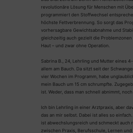
revolutionäre Lösung für Menschen mit Übe
programmiert den Stoffwechsel entspreche
höchste Fettverbrennung. So sorgt das Prog
vorhersagbare Gewichtsabnahme und Stabil
gleichzeitig auch gezielt die Problemzonen 
Haut – und zwar ohne Operation.
Sabrina B., 24, Lehrling und Mutter eines 
allem am Bauch. Da sitzt seit der Schwangersc
vier Wochen im Programm, habe unglaubli
mein Bauch um 15 cm schrumpfte. Zugegeben
ist. Weder, dass man schnell abnimmt, noch
Ich bin Lehrling in einer Arztpraxis, aber d
das an mir selbst. Dabei ist alles so einfac
ist abwechslungsreich und schmeckt auch ric
zwischen Praxis, Berufsschule, Lernen und