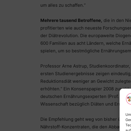
um alles zu schaffen.“
Mehrere tausend Betroffene,
die in den Ni
profitierten wie auch neueste Forschungse
der Diätrevolution. Die europaweite Dioge
600 Familien aus acht Ländern, welche Ern
spielen, um so bestmögliche Ernährungsem
Professor Arne Astrup, Studienkoordinator
ersten Studienergebnisse zeigen eindeutig,
Reduktionsdiät weniger an Gewicht zulegten
erhöhten.“ Ein Konsenspapier 2008 zur aktu
deutschen Ernährungsexperten (Prof. Pudel, 
Wissenschaft bezüglich Diäten und Ernäh
Um 
Die Empfehlung geht weg von bisher übliche
Ger
Tec
Nährstoff-Konzentraten, die den Abbau von
auf