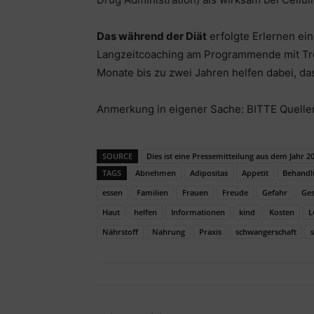
Das während der Diät
erfolgte Erlernen ei
Langzeitcoaching am Programmende mit Tre
Monate bis zu zwei Jahren helfen dabei, das 
Anmerkung in eigener Sache: BITTE Quell
SOURCE
Dies ist eine Pressemitteilung aus dem Jahr 
TAGS
Abnehmen
Adipositas
Appetit
Behandl
essen
Familien
Frauen
Freude
Gefahr
Ge
Haut
helfen
Informationen
kind
Kosten
L
Nährstoff
Nahrung
Praxis
schwangerschaft