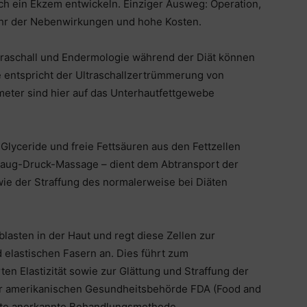
ch ein Ekzem entwickeln. Einziger Ausweg: Operation,
ahr der Nebenwirkungen und hohe Kosten.
traschall und Endermologie während der Diät können
e entspricht der Ultraschallzertrümmerung von
meter sind hier auf das Unterhautfettgewebe
Glyceride und freie Fettsäuren aus den Fettzellen
 Saug-Druck-Massage – dient dem Abtransport der
e der Straffung des normalerweise bei Diäten
blasten in der Haut und regt diese Zellen zur
elastischen Fasern an. Dies führt zum
n Elastizität sowie zur Glättung und Straffung der
der amerikanischen Gesundheitsbehörde FDA (Food and
ulite anerkannte Behandlungsmethode.