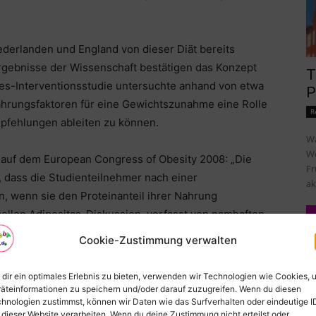
ederlanden und England von dieser Diät bereits
rgebnisse der Wissenschaft bestätigen das Konzept
T
nes-Interventionsstudie untersuchte anhand von etwa
P
ährungsfaktoren für eine Gewichtszunahme eine Rolle
R
pfehlungen ableiten zu können.
Wa
Wo
, auf dem European Congress of Obesity 2008: „Die
Fr
 dass die Studienteilnehmer nach einer
ak
, wenn sie den Proteinanteil ihrer Nahrung
ellen Adipositas-Diskussion, verfasst von namhaften
Dr. Worm, Dr. Walle), fasst den aktuellen Stand der
Cookie-Zustimmung verwalten
rungsumstellung zusammen.
dir ein optimales Erlebnis zu bieten, verwenden wir Technologien wie Cookies, 
n nur kalorienreduzierten Diäten und hin zu Eiweiß-
äteinformationen zu speichern und/oder darauf zuzugreifen. Wenn du diesen
hnologien zustimmst, können wir Daten wie das Surfverhalten oder eindeutige I
 Muskelmasse bei Diäten deutlich mindern und den
 dieser Website verarbeiten. Wenn du deine Zustimmung nicht erteilst oder