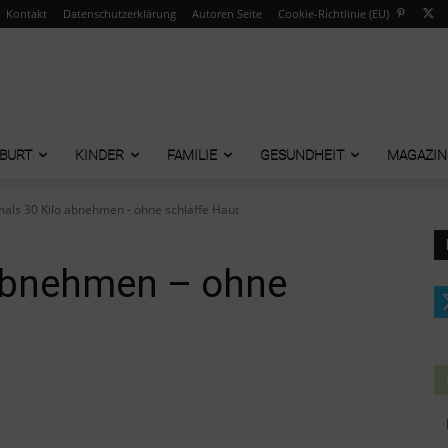
Kontakt
Datenschutzerklärung
Autoren Seite
Cookie-Richtlinie (EU)
BURT
KINDER
FAMILIE
GESUNDHEIT
MAGAZIN
mals 30 Kilo abnehmen - ohne schlaffe Haut
 abnehmen – ohne