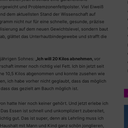
rgewicht und Problemzonenfettpolster. Viel Eiweiß
nd dem aktuellsten Stand der Wissenschaft auf
ramm nicht nur für eine schnelle, gesunde, präzise
isierung auf dem neuen Gewichtslevel, sondern baut
ab, glättet das Unterhautbindegewebe und strafft die
4-jährigen Sohnes:
„Ich will 20 Kilos abnehmen,
vor
haft immer noch richtig viel Fett. Ich bin jetzt seit
che 10,5 Kilos abgenommen und konnte zusehen wie
, ich habe vorher nicht geglaubt, dass das möglich
 dass das gezielt am Bauch möglich ist.
avon hatte hier noch keiner gehört. Und jetzt erlebe ich
h. Das Essen ist schnell und unkompliziert zubereitet,
htig gut. Das ist super, denn als Lehrling muss ich
 Haushalt mit Mann und Kind ganz schön jonglieren,