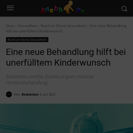
Start
Gesundheit
Rund um Deine Gesundheit
Eine neue Behandlung
hilft bei unerfülltem Kinderwunsch
Rund um Deine Gesundheit
Eine neue Behandlung hilft bei
unerfülltem Kinderwunsch
Entnahme unreifer Eizellen erspart intensive
Hormonbehandlung
Von:
Redaktion
4. Juli 2021