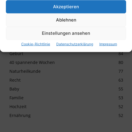
Kinderwunsch
152
Akzeptieren
Allgemein
145
Schwangerschaft
110
Ablehnen
Kinder
99
Einstellungen ansehen
Stillen
91
Cookie-Richtlinie
Datenschutzerklärung
Impressum
Logopädie
88
Geburt
84
40 spannende Wochen
80
Naturheilkunde
77
Recht
63
Baby
55
Familie
53
Hochzeit
52
Ernährung
52