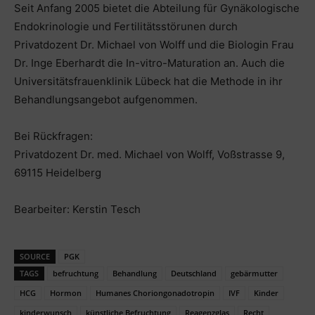
Seit Anfang 2005 bietet die Abteilung für Gynäkologische
Endokrinologie und Fertilitätsstörunen durch
Privatdozent Dr. Michael von Wolff und die Biologin Frau
Dr. Inge Eberhardt die In-vitro-Maturation an. Auch die
Universitätsfrauenklinik Lübeck hat die Methode in ihr
Behandlungsangebot aufgenommen.
Bei Rückfragen:
Privatdozent Dr. med. Michael von Wolff, Voßstrasse 9,
69115 Heidelberg
Bearbeiter: Kerstin Tesch
SOURCE
PGK
TAGS
befruchtung
Behandlung
Deutschland
gebärmutter
HCG
Hormon
Humanes Choriongonadotropin
IVF
Kinder
kinderwunsch
künstliche Befruchtung
Reagenzglas
Recht