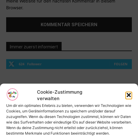
meine Website für den nächsten Kommentar in diesem
Browser.
Immer zuerst informiert
624
Follower
FOLGEN
Beste Kategorien
Cookie-Zustimmung
verwalten
Reise
397
Um dir ein optimales Erlebnis zu bieten, verwenden wir Technologien wie
Bildung und Förderung
365
Cookies, um Geräteinformationen zu speichern und/oder darauf
zuzugreifen. Wenn du diesen Technologien zustimmst, können wir Daten
Schule
255
wie das Surfverhalten oder eindeutige IDs auf dieser Website verarbeiten.
Wenn du deine Zustimmung nicht erteilst oder zurückziehst, können
Rund um Deine Gesundheit
184
bestimmte Merkmale und Funktionen beeinträchtigt werden.