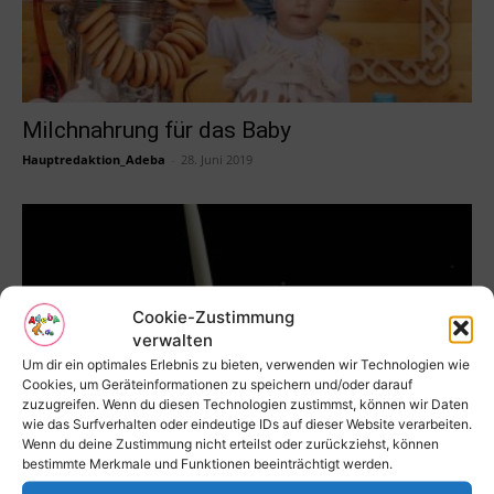
Milchnahrung für das Baby
Hauptredaktion_Adeba
-
28. Juni 2019
Cookie-Zustimmung
verwalten
Um dir ein optimales Erlebnis zu bieten, verwenden wir Technologien wie
Cookies, um Geräteinformationen zu speichern und/oder darauf
zuzugreifen. Wenn du diesen Technologien zustimmst, können wir Daten
wie das Surfverhalten oder eindeutige IDs auf dieser Website verarbeiten.
Wenn du deine Zustimmung nicht erteilst oder zurückziehst, können
Die Milch reicht nicht
bestimmte Merkmale und Funktionen beeinträchtigt werden.
Hauptredaktion_Adeba
-
29. März 2019