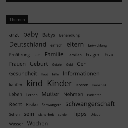
Themen
baby
arzt
Babys
Behandlung
Deutschland
eltern
einfach
Entwicklung
Familie
Frau
Fragen
Ernährung
Familien
Euro
Geburt
Frauen
Gen
Geld
Gefahr
Informationen
Gesundheit
hilfe
Haut
kind
Kinder
kaufen
Kosten
krankheit
Mutter
Nehmen
Leben
Lernen
Patienten
schwangerschaft
Recht
Risiko
Schwangere
Tipps
sein
Sehen
sicherheit
spielen
Urlaub
Wochen
Wasser