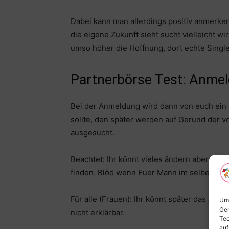
Dabei kann man allerdings positiv anmerken,
die eigene Zukunft sieht sucht vielleicht wi
umso höher die Hoffnung, dort echte Singl
Partnerbörse Test: Anmel
Bei der Anmeldung wird dann von euch ein P
sollte, den später werden auf Gerund der 
ausgesucht.
Beachtet: Ihr könnt vieles ändern aber nicht
finden. Blöd wenn Euer Mann im selben Dorf
Für alle (Frauen): Ihr könnt später das Alte
Um 
Ger
nicht erklärbar.
Tec
auf