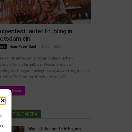
ulpenfest läutet Frühling in
otsdam ein
Hans-Peter Gaul
-
16. April 2026
eise
s vor 30 Jahren im größten holländischen
hnviertel außerhalb der Niederlande als
ühlingsfest begann belegt nach Jurywertung in einer
tuellen TV-Sendung inzwischen den 2....
Weiterlesen
BELIEBT AUF ADEBA
um
Ds
Was ist das beste Alter, um