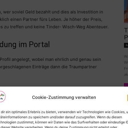
 wer soviel Geld bezahlt und dies als Investition in
rklich einen Partner fürs Leben. Je höher der Preis,
es zu treffen und keine Tinder- Wisch-Weg Abenteuer.
T
P
dung im Portal
R
Wa
rofil angelegt, wobei man ehrlich und genau sein
Wo
vorgeschlagenen Einträge dann die Traumpartner
Fr
ak
 alles und die Postleitzahl dient auch dazu Euch zu
 wohnt und die gleiche Idee hat.
Cookie-Zustimmung verwalten
r spontan nicht mehr ändern :-). Das ist auch biologisch
dir ein optimales Erlebnis zu bieten, verwenden wir Technologien wie Cookies, 
äteinformationen zu speichern und/oder darauf zuzugreifen. Wenn du diesen
hnologien zustimmst, können wir Daten wie das Surfverhalten oder eindeutige I
 dieser Website verarbeiten. Wenn du deine Zustimmung nicht erteilst oder