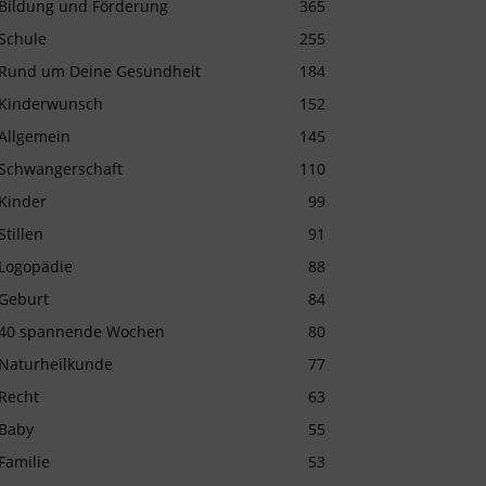
Bildung und Förderung
365
Schule
255
Rund um Deine Gesundheit
184
Kinderwunsch
152
Allgemein
145
Schwangerschaft
110
Kinder
99
Stillen
91
Logopädie
88
Geburt
84
40 spannende Wochen
80
Naturheilkunde
77
Recht
63
Baby
55
Familie
53