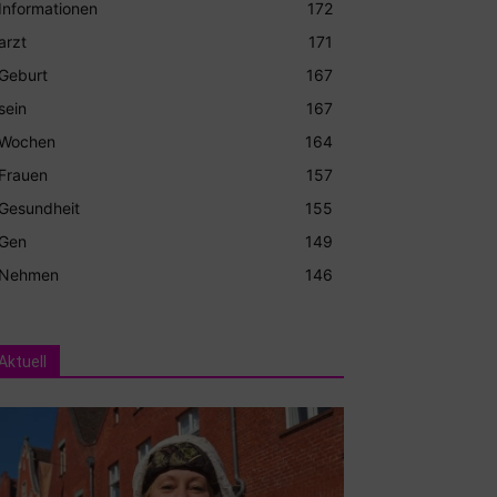
Informationen
172
arzt
171
Geburt
167
sein
167
Wochen
164
Frauen
157
Gesundheit
155
Gen
149
Nehmen
146
Aktuell