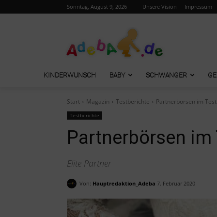
Sonntag, August 9, 2026
Unsere Vision
Impressum
KINDERWUNSCH
BABY
SCHWANGER
GE
Start
Magazin
Testberichte
Partnerbörsen im Test
Testberichte
Partnerbörsen im 
Elite Partner
Von:
Hauptredaktion_Adeba
7. Februar 2020