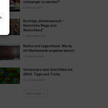
schwanger zu werden?
8. Februar 2019
en
Buchtipp „Kinderwunsch –
Natürliche Wege zum
Wunschkind“
7. September 2021
Mathe und Legasthenie: Wie du
mit Mathematik umgehen kannst
31. Oktober 2024
Verbessere dein Schriftbild mit
ADHS: Tipps und Tricks
31. Oktober 2024
Mehr laden