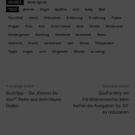
SOURCE
www.dgk.de
TAGS
abends
Angst
Apathie
arzt
baby
Bett
Durchfall
eltern
Erbrechen
Erfahrung
Ernährung
Fieber
Fragen
Frau
Gen
Grad Celsius
kind
Kinder
Kinderarzt
Kindergarten
Kleidung
Kleinkind
krankheit
Mann
Nehmen
Praxis
schmerzen
sein
Stress
Temperatur
Tipps
tragen
urin
Vergessen
Windel
zu wenig
Vorheriger Artikel
Nächster Artikel
Buchtipp – Die „Kennst Du
DuoFertility, ein
das?“ Reihe aus dem Hause
Fertilitätsmonitor, kann
Duden
helfen die Ausgaben für IVF
zu reduzieren