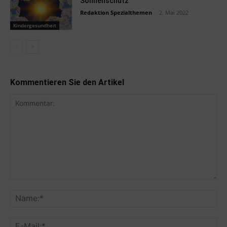
Sonnenschutz
Redaktion Spezialthemen
-
2. Mai 2022
Kindergesundheit
Kommentieren Sie den Artikel
Kommentar:
Na
E-