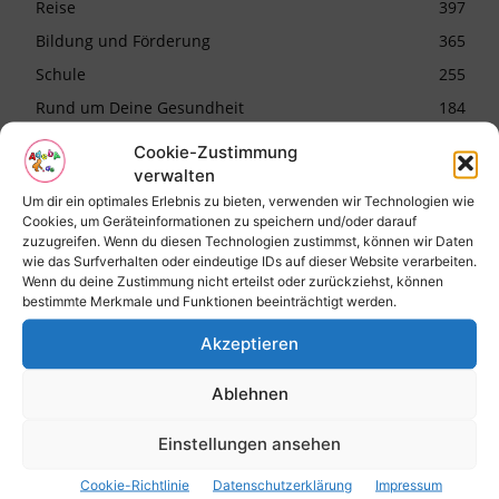
Reise
397
Bildung und Förderung
365
Schule
255
Rund um Deine Gesundheit
184
Kinderwunsch
152
Cookie-Zustimmung
Allgemein
145
verwalten
Um dir ein optimales Erlebnis zu bieten, verwenden wir Technologien wie
Schwangerschaft
110
Cookies, um Geräteinformationen zu speichern und/oder darauf
Kinder
99
zuzugreifen. Wenn du diesen Technologien zustimmst, können wir Daten
wie das Surfverhalten oder eindeutige IDs auf dieser Website verarbeiten.
Stillen
91
Wenn du deine Zustimmung nicht erteilst oder zurückziehst, können
bestimmte Merkmale und Funktionen beeinträchtigt werden.
Logopädie
88
Geburt
84
Akzeptieren
40 spannende Wochen
80
Ablehnen
Naturheilkunde
77
Recht
63
Einstellungen ansehen
Baby
55
Cookie-Richtlinie
Datenschutzerklärung
Impressum