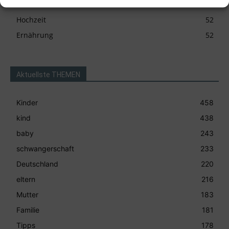
Familie
53
Hochzeit
52
Ernährung
52
Aktuellste THEMEN
Kinder
458
kind
438
baby
243
schwangerschaft
233
Deutschland
220
eltern
216
Mutter
183
Familie
181
Tipps
178