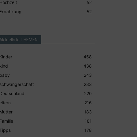
Hochzeit
52
Ernährung
52
Aktuellste THEMEN
Kinder
458
kind
438
baby
243
schwangerschaft
233
Deutschland
220
eltern
216
Mutter
183
Familie
181
Tipps
178