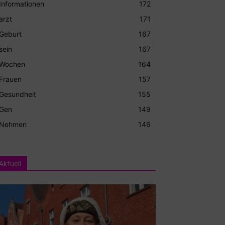
Informationen
172
arzt
171
Geburt
167
sein
167
Wochen
164
Frauen
157
Gesundheit
155
Gen
149
Nehmen
146
Aktuell