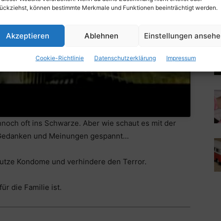
ückziehst, können bestimmte Merkmale und Funktionen beeinträchtigt werden.
Akzeptieren
Ablehnen
Einstellungen anseh
Cookie-Richtlinie
Datenschutzerklärung
Impressum
ennoch oft ins Schwarze. Aber wie schaut es mit der
e Gedanken und Meinungen gespannt…
Nutze Kondome und verhindere den Terror.
r die Familie ist.