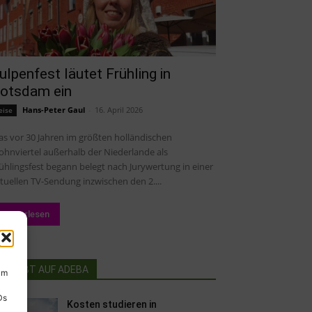
ulpenfest läutet Frühling in
otsdam ein
Hans-Peter Gaul
-
16. April 2026
eise
s vor 30 Jahren im größten holländischen
hnviertel außerhalb der Niederlande als
ühlingsfest begann belegt nach Jurywertung in einer
tuellen TV-Sendung inzwischen den 2....
Weiterlesen
BELIEBT AUF ADEBA
um
Ds
Kosten studieren in