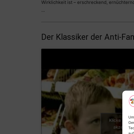
Wirklichkeit ist – erschreckend, ernüchternd
…
Der Klassiker der Anti-Fa
Um 
Klicke hier,
Ger
akzeptiere
Tec
auf