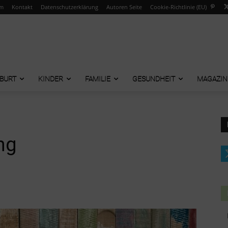
um
Kontakt
Datenschutzerklärung
Autoren Seite
Cookie-Richtlinie (EU)
BURT
KINDER
FAMILIE
GESUNDHEIT
MAGAZIN
ng