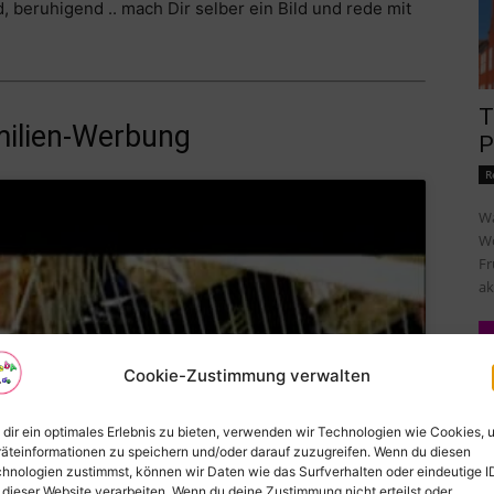
, beruhigend .. mach Dir selber ein Bild und rede mit
T
milien-Werbung
P
R
Wa
Wo
Fr
ak
Cookie-Zustimmung verwalten
dir ein optimales Erlebnis zu bieten, verwenden wir Technologien wie Cookies, 
 um Marketing-Cookies zu
äteinformationen zu speichern und/oder darauf zuzugreifen. Wenn du diesen
n und diesen Inhalt zu
hnologien zustimmst, können wir Daten wie das Surfverhalten oder eindeutige I
 dieser Website verarbeiten. Wenn du deine Zustimmung nicht erteilst oder
aktivieren