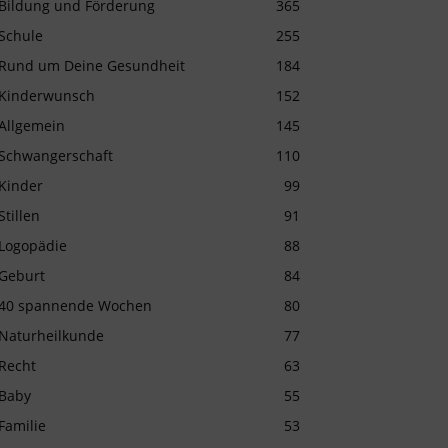
Bildung und Förderung
365
Schule
255
Rund um Deine Gesundheit
184
Kinderwunsch
152
Allgemein
145
Schwangerschaft
110
Kinder
99
Stillen
91
Logopädie
88
Geburt
84
40 spannende Wochen
80
Naturheilkunde
77
Recht
63
Baby
55
Familie
53