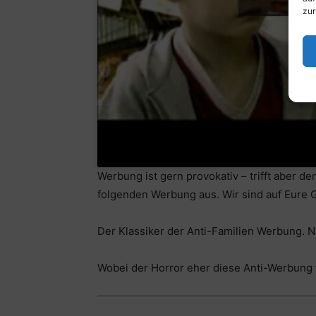
zur
Werbung ist gern provokativ – trifft aber d
folgenden Werbung aus. Wir sind auf Eur
Der Klassiker der Anti-Familien Werbung. 
Wobei der Horror eher diese Anti-Werbung fü