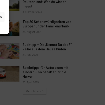
Deutschland: Was du wissen
musst
3. Oktober 2024
en
Top 20 Sehenswürdigkeiten von
Europa für den Familienurlaub
28. August 2024
Buchtipp – Die „Kennst Du das?“
Reihe aus dem Hause Duden
21. Juni 2020
Spieletipps für Autoreisen mit
Kindern – so behaltet Ihr die
Nerven
25. April 2019
Mehr laden