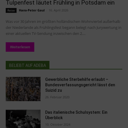
Tulpenfest läutet Frühling in Potsdam ein
Hans-Peter Gaul
-
16. April 2026
Reise
Was vor 30 Jahren im größten holländischen Wohnviertel außerhalb
der Niederlande als Frühlingsfest begann belegt nach Jurywertung in
einer aktuellen TV-Sendung inzwischen den 2....
Weiterlesen
BELIEBT AUF ADEBA
Gewerbliche Sterbehilfe erlaubt –
Bundesverfassungsgericht lässt den
Suizid zu
26. Februar 2020
Das italienische Schulsystem: Ein
Überblick
10. Oktober 2024