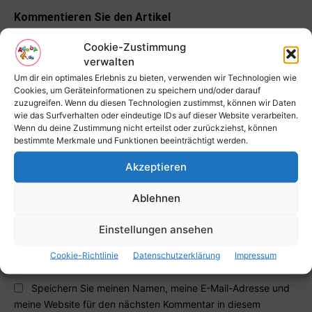
Kommentieren Sie den Artikel
Cookie-Zustimmung
verwalten
Um dir ein optimales Erlebnis zu bieten, verwenden wir Technologien wie
Cookies, um Geräteinformationen zu speichern und/oder darauf
zuzugreifen. Wenn du diesen Technologien zustimmst, können wir Daten
wie das Surfverhalten oder eindeutige IDs auf dieser Website verarbeiten.
Wenn du deine Zustimmung nicht erteilst oder zurückziehst, können
bestimmte Merkmale und Funktionen beeinträchtigt werden.
Kommentar:
Akzeptieren
Na
Ablehnen
E-
Mai
Einstellungen ansehen
Web
Cookie-Richtlinie
Datenschutzerklärung
Impressum
Speichern Sie meinen Namen, meine E-Mail-Adresse und
meine Website für den nächsten Kommentar in diesem