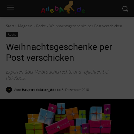
Start
Magazin
Recht
Weihnachtsgeschenke per Post verschicken
Recht
Weihnachtsgeschenke per
Post verschicken
Experten über Verbraucherrechte und -pflichten bei
Paketpost
Von:
Hauptredaktion_Adeba
8. Dezember 2018