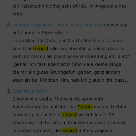
ein Kaiserschnitt nötig sein würde. Ihr Angebot eines
prim…
traurige gedanken- simon, celia, luna
miep
antwortete
auf Thema in Sternenlyrik
– von Mami für Dich…bei Mina hatte ich nie Träume
von ihrer
Geburt
oder so, obwohls ja heisst, dass sei
wohl normal so als psychische Vorbereitung etc. J etzt
„gebär“ ich fast jede Nacht. Sind viele kleine Dinge,
die mir ein gutes Grundgefühl geben, ganz anders
eben als bei Minchen. Hm, nein ich glaub nicht, dass…
Was lange währt…
Bikemami erstellte Thema in Kaiserschnitt
Auch ich möchte mal über die
Geburt
meiner Tochter
berichten, die nicht so
optimal
verlief: In der 36.
Woche war ich bereits im Krankenhaus und es wurde
zunächst versucht, die
Geburt
mittels vaginaler