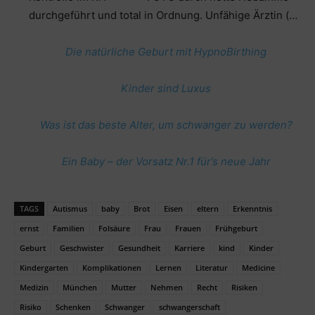
durchgeführt und total in Ordnung. Unfähige Ärztin (…
Die natürliche Geburt mit HypnoBirthing
Kinder sind Luxus
Was ist das beste Alter, um schwanger zu werden?
Ein Baby – der Vorsatz Nr.1 für’s neue Jahr
TAGS
Autismus
baby
Brot
Eisen
eltern
Erkenntnis
ernst
Familien
Folsäure
Frau
Frauen
Frühgeburt
Geburt
Geschwister
Gesundheit
Karriere
kind
Kinder
Kindergarten
Komplikationen
Lernen
Literatur
Medicine
Medizin
München
Mutter
Nehmen
Recht
Risiken
Risiko
Schenken
Schwanger
schwangerschaft